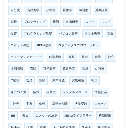
自分史
高校進学
小学生
夏休み
学習塾
夏期講習
高校
プログラミング
費用
自由研究
スマホ
シニア
投資
プログラミング教室
パソコン教室
スマホ教室
支援
ロボット教室
STEAM教育
ロボティクスプロフェッサー
ヒューマンアカデミー
科学実験
算数
数学
斡旋
仲介
採用情報
講師
科学教室
算数教室
探求
幼稚園
IT教育
幼児
実験
期末考査
実験教室
相場
身につく力
情報
自習室
レンタルスペース
情報社会
IT社会
宇宙
個性
奨学金制度
大学受験
ニュース
SNS
教員
エメットの法則
STEAMライブラリー
初期費用
PayPay
大学
進学
子どもの可能性
スキル
図形問題