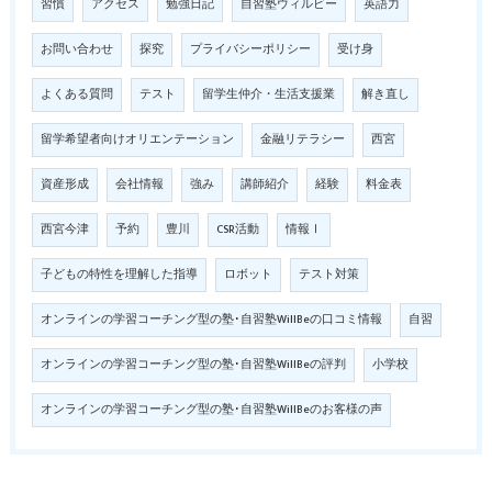
習慣
アクセス
勉強日記
自習塾ウィルビー
英語力
お問い合わせ
探究
プライバシーポリシー
受け身
よくある質問
テスト
留学生仲介・生活支援業
解き直し
留学希望者向けオリエンテーション
金融リテラシー
西宮
資産形成
会社情報
強み
講師紹介
経験
料金表
西宮今津
予約
豊川
CSR活動
情報Ⅰ
子どもの特性を理解した指導
ロボット
テスト対策
オンラインの学習コーチング型の塾･自習塾WillBeの口コミ情報
自習
オンラインの学習コーチング型の塾･自習塾WillBeの評判
小学校
オンラインの学習コーチング型の塾･自習塾WillBeのお客様の声