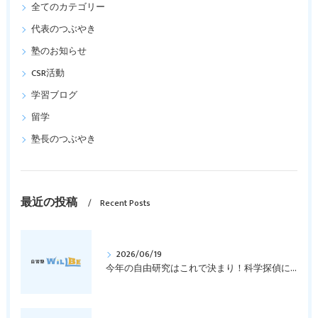
全てのカテゴリー
代表のつぶやき
塾のお知らせ
CSR活動
学習ブログ
留学
塾長のつぶやき
最近の投稿
Recent Posts
2026/06/19
今年の自由研究はこれで決まり！科学探偵になって指紋の謎を解き明かそう！｜元中学高校教員で私立学校の放課後校内塾を経営する西宮・今津の習いごと教室＆自習塾WillBe