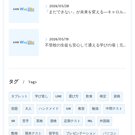
2026/05/28
「まだできない」が未来を変える―キャロル・ドゥエックの成長マインドセットとは？｜元中学高校教員で私立学校の放課後校内塾を経営する西宮・今津の習いごと教室＆自習塾WillBe
2026/05/19
不登校の生徒も安心して通える学びの場｜元中学高校教員で私立学校の放課後校内塾を経営する西宮・今津の習いごと教室＆自習塾WillBe
タグ
Tags
タブレット
学び直し
LINE
選び方
飲食
検定
資格
宿題
大人
ハンドメイド
GW
教室
勉強
中間テスト
SPI
苦手
英検
漢検
定期テスト
PBL
外国籍
数検
期末テスト
留学生
プレゼンテーション
パソコン