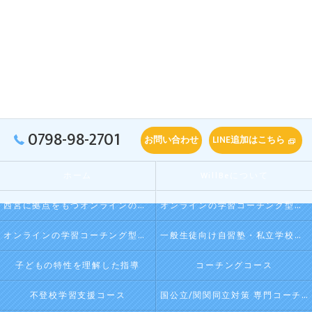
0798-98-2701
お問い合わせ
LINE追加はこちら
ホーム
WillBeについて
西宮に拠点をもつオンラインの学習コーチング型・映像授業型の塾･自習塾WillBeの口コミ情報
オンラインの学習コーチング型・映像授業型の塾･自習塾WillBeの評判
オンラインの学習コーチング型・映像授業型の塾･自習塾WillBeのお客様の声
一般生徒向け自習塾・私立学校向け放課後学習
子どもの特性を理解した指導
コーチングコース
不登校学習支援コース
国公立/関関同立対策 専門コーチング