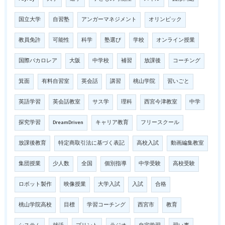
国立大学
自習塾
アンガーマネジメント
オリンピック
教員免許
可能性
科学
塾選び
学校
オンライン授業
国際バカロレア
大阪
中学校
補習
放課後
コーチング
箕面
有料自習室
英会話
講習
桃山学院
習いごと
英語学習
英会話教室
サス学
理科
西宮今津教室
中学
探究学習
DreamDriven
キャリア教育
フリースクール
放課後教育
特定商取引法に基づく表記
高校入試
動画編集教室
集団授業
少人数
全国
個別指導
中学受験
高校受験
ロボット製作
映像授業
大学入試
入試
合格
桃山学院高校
目標
学習コーチング
西宮市
教育