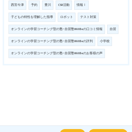
西宮今津
予約
豊川
CSR活動
情報Ⅰ
子どもの特性を理解した指導
ロボット
テスト対策
オンラインの学習コーチング型の塾･自習塾WillBeの口コミ情報
自習
オンラインの学習コーチング型の塾･自習塾WillBeの評判
小学校
オンラインの学習コーチング型の塾･自習塾WillBeのお客様の声