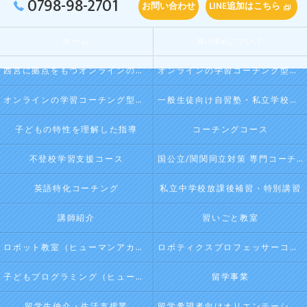
0798-98-2701
お問い合わせ
LINE追加はこちら
ホーム
WillBeについて
西宮に拠点をもつオンラインの学習コーチング型・映像授業型の塾･自習塾WillBeの口コミ情報
オンラインの学習コーチング型・映像授業型の塾･自習塾WillBeの評判
オンラインの学習コーチング型・映像授業型の塾･自習塾WillBeのお客様の声
一般生徒向け自習塾・私立学校向け放課後学習
子どもの特性を理解した指導
コーチングコース
不登校学習支援コース
国公立/関関同立対策 専門コーチング
英語特化コーチング
私立中学校放課後補習・特別講習
講師紹介
習いごと教室
ロボット教室（ヒューマンアカデミージュニアプログラム）
ロボティクスプロフェッサーコース（ヒューマンアカデミージュニアプログラム）
子どもプログラミング（ヒューマンアカデミージュニアプログラム）
留学事業
留学生仲介・生活支援業
留学希望者向けオリエンテーション