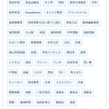
英語学習
英会話教室
サス学
理科
西宮今津教室
中学
探究学習
DreamDriven
キャリア教育
フリースクール
放課後教育
特定商取引法に基づく表記
高校入試
動画編集教室
集団授業
少人数
全国
個別指導
中学受験
高校受験
ロボット製作
映像授業
大学入試
入試
合格
桃山学院高校
目標
学習コーチング
西宮市
教育
システム
就活
プリント
ラジオ
自宅学習
習い事
不登校
金融
コロナ
歴史
安い
考える力
チューター
防災教育
今津
イエナプラン
代表
職業体験
体験
一粒万倍日
高校生
春休み
体験会
受験
勉強時間
知的好奇心
勉強法
成長