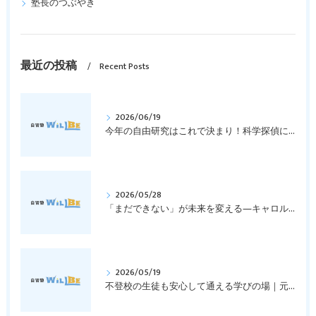
塾長のつぶやき
最近の投稿
Recent Posts
2026/06/19
今年の自由研究はこれで決まり！科学探偵になって指紋の謎を解き明かそう！｜元中学高校教員で私立学校の放課後校内塾を経営する西宮・今津の習いごと教室＆自習塾WillBe
2026/05/28
「まだできない」が未来を変える―キャロル・ドゥエックの成長マインドセットとは？｜元中学高校教員で私立学校の放課後校内塾を経営する西宮・今津の習いごと教室＆自習塾WillBe
2026/05/19
不登校の生徒も安心して通える学びの場｜元中学高校教員で私立学校の放課後校内塾を経営する西宮・今津の習いごと教室＆自習塾WillBe