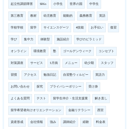
起立性調節障害
SDGs
小学生
世界の国
中学生
第三教育
教材
幼児教育
能動的
義務教育
英語
学校学校
留学
サイエンスゲーツ
4技能
お手伝い
復習
学び
集中力
体験型
施設紹介
学びのピラミッド
オンライン
環境教育
塾
ゴールデンウィーク
コンセプト
対策講座
サービス
5月病
メニュー
幼少期
スタッフ
習慣
アクセス
勉強日記
自習塾ウィルビー
英語力
お問い合わせ
探究
プライバシーポリシー
受け身
よくある質問
テスト
留学生仲介・生活支援業
解き直し
留学希望者向けオリエンテーション
金融リテラシー
西宮
資産形成
会社情報
強み
講師紹介
経験
料金表