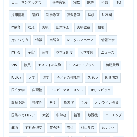
ヒューマンアカデミー
科学実験
算数
数学
斡旋
仲介
採用情報
講師
科学教室
算数教室
探求
幼稚園
IT教育
幼児
実験
期末考査
実験教室
相場
身につく力
情報
自習室
レンタルスペース
情報社会
IT社会
宇宙
個性
奨学金制度
大学受験
ニュース
SNS
教員
エメットの法則
STEAMライブラリー
初期費用
PayPay
大学
進学
子どもの可能性
スキル
図形問題
国立大学
自習塾
アンガーマネジメント
オリンピック
教員免許
可能性
科学
塾選び
学校
オンライン授業
国際バカロレア
大阪
中学校
補習
放課後
コーチング
箕面
有料自習室
英会話
講習
桃山学院
習いごと