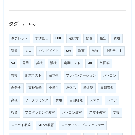
タグ
Tags
タブレット
学び直し
LINE
選び方
飲食
検定
資格
宿題
大人
ハンドメイド
GW
教室
勉強
中間テスト
SPI
苦手
英検
漢検
定期テスト
PBL
外国籍
数検
期末テスト
留学生
プレゼンテーション
パソコン
自分史
高校進学
小学生
夏休み
学習塾
夏期講習
高校
プログラミング
費用
自由研究
スマホ
シニア
投資
プログラミング教室
パソコン教室
スマホ教室
支援
ロボット教室
STEAM教育
ロボティクスプロフェッサー