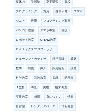
夏休み
学習塾
夏期講習
高校
プログラミング
費用
自由研究
スマホ
シニア
投資
プログラミング教室
パソコン教室
スマホ教室
支援
ロボット教室
STEAM教育
ロボティクスプロフェッサー
ヒューマンアカデミー
科学実験
算数
ま
数学
斡旋
仲介
採用情報
講師
科学教室
算数教室
探求
幼稚園
IT教育
幼児
実験
期末考査
実験教室
相場
身につく力
情報
自習室
レンタルスペース
情報社会