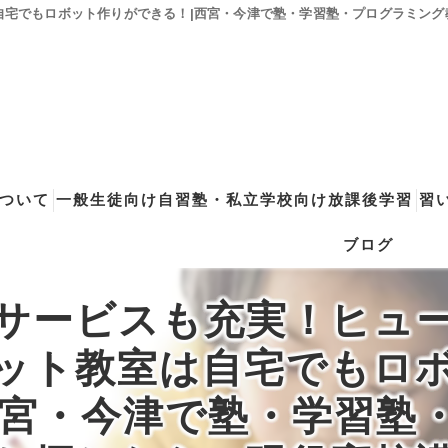
でもロボット作りができる！|西宮・今津で塾・学習塾・プログラミング教室を
eについて
一般生徒向け自習塾・私立学校向け放課後学習
習
ブログ
点をもつオンラインの学習コーチング型・映像授業型の塾･自習塾Will
子どもの特性を理解した指導
ロボット教室（ヒ
サービスも充実！ヒュ
ンの学習コーチング型・映像授業型の塾･自習塾WillBeの評判
コーチングコース
ロボティクスプロ
ット教室は自宅でもロ
ンの学習コーチング型・映像授業型の塾･自習塾WillBeのお客様の声
不登校学習支援コース
子どもプログラミ
西宮・今津で塾・学習塾
国公立/関関同立対策 専門コーチング