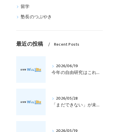
留学
塾長のつぶやき
最近の投稿
Recent Posts
2026/06/19
今年の自由研究はこれで決まり！科学探偵になって指紋の謎を解き明かそう！｜元中学高校教員で私立学校の放課後校内塾を経営する西宮・今津の習いごと教室＆自習塾WillBe
2026/05/28
「まだできない」が未来を変える―キャロル・ドゥエックの成長マインドセットとは？｜元中学高校教員で私立学校の放課後校内塾を経営する西宮・今津の習いごと教室＆自習塾WillBe
2026/05/19