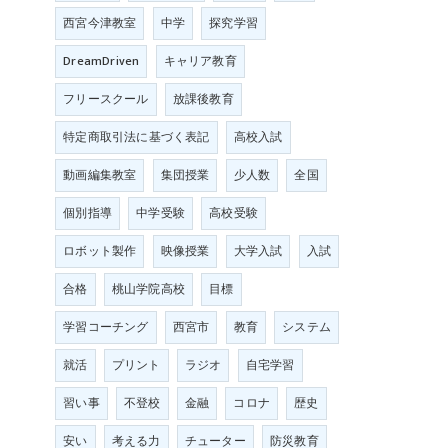
西宮今津教室
中学
探究学習
DreamDriven
キャリア教育
フリースクール
放課後教育
特定商取引法に基づく表記
高校入試
動画編集教室
集団授業
少人数
全国
個別指導
中学受験
高校受験
ロボット製作
映像授業
大学入試
入試
合格
桃山学院高校
目標
学習コーチング
西宮市
教育
システム
就活
プリント
ラジオ
自宅学習
習い事
不登校
金融
コロナ
歴史
安い
考える力
チューター
防災教育