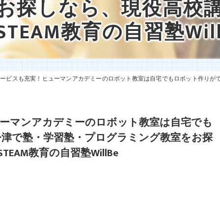
お探しなら、現役高校
英語特化コーチング
STEAM教育の自習塾Will
私立中学校放課後補習・特別講習
講師紹介
スも充実！ヒューマンアカデミーのロボット教室は自宅でもロボット作りができる！|西宮・今津で塾・学習塾・プログ
ーマンアカデミーのロボット教室は自宅でも
今津で塾・学習塾・プログラミング教室をお探
AM教育の自習塾WillBe