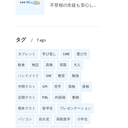
不登校の生徒も安心して通える学びの場｜元中学高校教員で私立学校の放課後校内塾を経営する西宮・今津の習いごと教室＆自習塾WillBe
タグ
Tags
タブレット
学び直し
LINE
選び方
飲食
検定
資格
宿題
大人
ハンドメイド
GW
教室
勉強
中間テスト
SPI
苦手
英検
漢検
定期テスト
PBL
外国籍
数検
期末テスト
留学生
プレゼンテーション
パソコン
自分史
高校進学
小学生