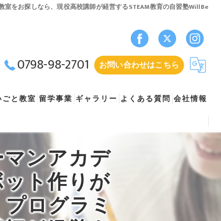
お探しなら、現役高校講師が経営するSTEAM教育の自習塾WillBe
0798-98-2701
お問い合わせはこちら
いごと教室
留学事業
ギャラリー
よくある質問
会社情報
Beの口コミ情報
ューマンアカデミージュニアプログラム）
留学生仲介・生活支援業
自習塾ウィルビー
ーマンアカデ
フェッサーコース（ヒューマンアカデミージュニアプログラム）
留学希望者向けオリエンテーション
採用情報
ボット作りが
ング（ヒューマンアカデミージュニアプログラム）
・プログラミ