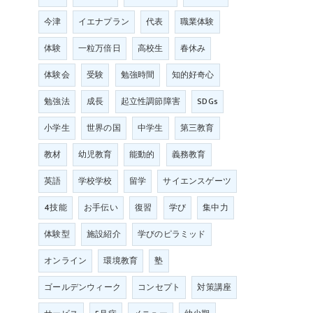
今津
イエナプラン
代表
職業体験
体験
一粒万倍日
高校生
春休み
体験会
受験
勉強時間
知的好奇心
勉強法
成長
起立性調節障害
SDGs
小学生
世界の国
中学生
第三教育
教材
幼児教育
能動的
義務教育
英語
学校学校
留学
サイエンスゲーツ
4技能
お手伝い
復習
学び
集中力
体験型
施設紹介
学びのピラミッド
オンライン
環境教育
塾
ゴールデンウィーク
コンセプト
対策講座