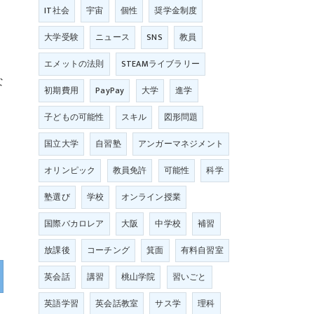
IT社会
宇宙
個性
奨学金制度
大学受験
ニュース
SNS
教員
エメットの法則
STEAMライブラリー
な
初期費用
PayPay
大学
進学
子どもの可能性
スキル
図形問題
国立大学
自習塾
アンガーマネジメント
オリンピック
教員免許
可能性
科学
塾選び
学校
オンライン授業
国際バカロレア
大阪
中学校
補習
放課後
コーチング
箕面
有料自習室
英会話
講習
桃山学院
習いごと
英語学習
英会話教室
サス学
理科