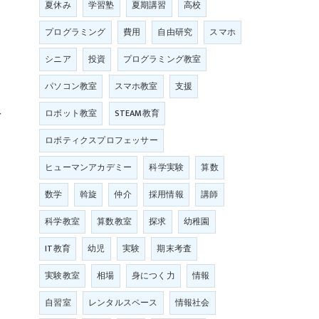
夏休み
学習塾
夏期講習
高校
プログラミング
費用
自由研究
スマホ
シニア
投資
プログラミング教室
パソコン教室
スマホ教室
支援
を
ロボット教室
STEAM教育
ロボティクスプロフェッサー
ヒューマンアカデミー
科学実験
算数
数学
斡旋
仲介
採用情報
講師
科学教室
算数教室
探求
幼稚園
IT教育
幼児
実験
期末考査
実験教室
相場
身につく力
情報
自習室
レンタルスペース
情報社会