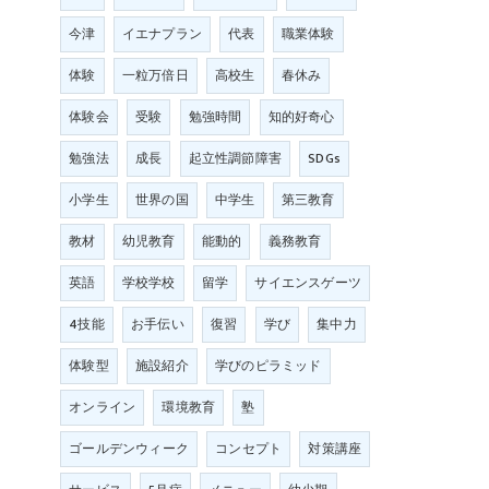
今津
イエナプラン
代表
職業体験
体験
一粒万倍日
高校生
春休み
体験会
受験
勉強時間
知的好奇心
勉強法
成長
起立性調節障害
SDGs
小学生
世界の国
中学生
第三教育
教材
幼児教育
能動的
義務教育
英語
学校学校
留学
サイエンスゲーツ
4技能
お手伝い
復習
学び
集中力
体験型
施設紹介
学びのピラミッド
オンライン
環境教育
塾
ゴールデンウィーク
コンセプト
対策講座