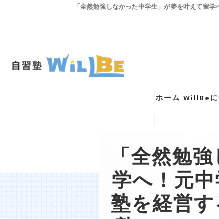
「全然勉強しなかった中学生」が夢を叶えて留学へ
ホーム
WillB
西宮に拠
「全然勉強
Youtube動画
オンライ
学へ！元中
オンライ
塾を経営す