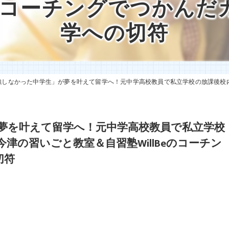
Beのコーチングでつかんだ
英語特化コーチング
学への切符
私立中学校放課後補習・特別講習
講師紹介
なかった中学生」が夢を叶えて留学へ！元中学高校教員で私立学校の放課後校内塾を経営する西宮・今津の習
夢を叶えて留学へ！元中学高校教員で私立学校
津の習いごと教室＆自習塾WillBeのコーチン
切符