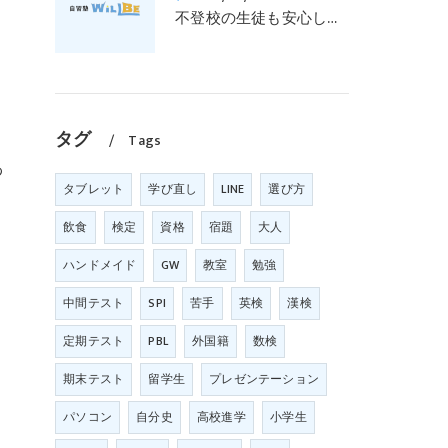
不登校の生徒も安心して通える学びの場｜元中学高校教員で私立学校の放課後校内塾を経営する西宮・今津の習いごと教室＆自習塾WillBe
タグ
Tags
わ
タブレット
学び直し
LINE
選び方
飲食
検定
資格
宿題
大人
ハンドメイド
GW
教室
勉強
中間テスト
SPI
苦手
英検
漢検
定期テスト
PBL
外国籍
数検
期末テスト
留学生
プレゼンテーション
パソコン
自分史
高校進学
小学生