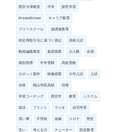
西宮今津教室
中学
探究学習
DreamDriven
キャリア教育
フリースクール
放課後教育
特定商取引法に基づく表記
高校入試
動画編集教室
集団授業
少人数
全国
個別指導
中学受験
高校受験
ロボット製作
映像授業
大学入試
入試
合格
桃山学院高校
目標
学習コーチング
西宮市
教育
システム
就活
プリント
ラジオ
自宅学習
習い事
不登校
金融
コロナ
歴史
安い
考える力
チューター
防災教育