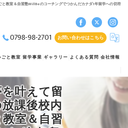
教室＆自習塾WillBeのコーチングでつかんだカナダ1年留学への切符
0798-98-2701
お問い合わせはこちら
いごと教室
留学事業
ギャラリー
よくある質問
会社情報
Beの口コミ情報
ューマンアカデミージュニアプログラム）
留学生仲介・生活支援業
自習塾ウィルビー
夢を叶えて留
フェッサーコース（ヒューマンアカデミージュニアプログラム）
留学希望者向けオリエンテーション
採用情報
の放課後校内
ング（ヒューマンアカデミージュニアプログラム）
と教室＆自習