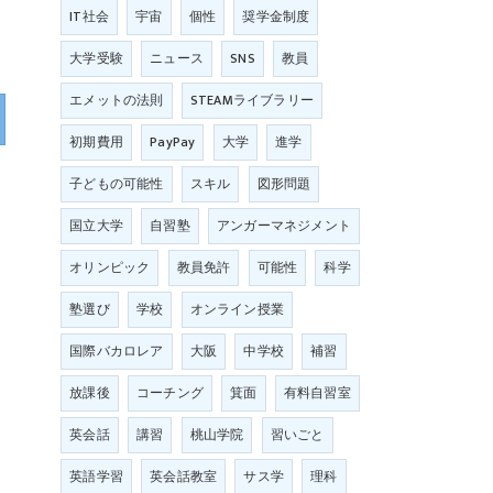
IT社会
宇宙
個性
奨学金制度
大学受験
ニュース
SNS
教員
エメットの法則
STEAMライブラリー
初期費用
PayPay
大学
進学
子どもの可能性
スキル
図形問題
国立大学
自習塾
アンガーマネジメント
オリンピック
教員免許
可能性
科学
塾選び
学校
オンライン授業
国際バカロレア
大阪
中学校
補習
放課後
コーチング
箕面
有料自習室
英会話
講習
桃山学院
習いごと
英語学習
英会話教室
サス学
理科