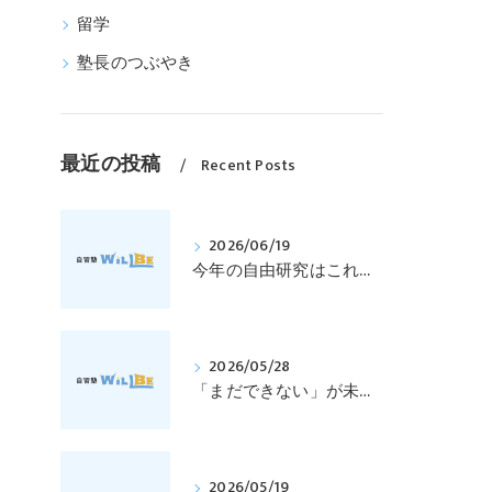
留学
塾長のつぶやき
最近の投稿
Recent Posts
2026/06/19
今年の自由研究はこれで決まり！科学探偵になって指紋の謎を解き明かそう！｜元中学高校教員で私立学校の放課後校内塾を経営する西宮・今津の習いごと教室＆自習塾WillBe
2026/05/28
「まだできない」が未来を変える―キャロル・ドゥエックの成長マインドセットとは？｜元中学高校教員で私立学校の放課後校内塾を経営する西宮・今津の習いごと教室＆自習塾WillBe
2026/05/19