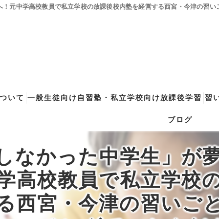
！元中学高校教員で私立学校の放課後校内塾を経営する西宮・今津の習いごと
eについて
一般生徒向け自習塾・私立学校向け放課後学習
習
ブログ
点をもつオンラインの学習コーチング型・映像授業型の塾･自習塾Will
子どもの特性を理解した指導
ロボット教室（ヒ
しなかった中学生」が
ンの学習コーチング型・映像授業型の塾･自習塾WillBeの評判
コーチングコース
ロボティクスプロ
学高校教員で私立学校
ンの学習コーチング型・映像授業型の塾･自習塾WillBeのお客様の声
不登校学習支援コース
子どもプログラミ
る西宮・今津の習いご
国公立/関関同立対策 専門コーチング