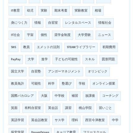
IT教育
幼児
実験
期末考査
実験教室
相場
身につく力
情報
自習室
レンタルスペース
情報社会
IT社会
宇宙
個性
奨学金制度
大学受験
ニュース
SNS
教員
エメットの法則
STEAMライブラリー
初期費用
PayPay
大学
進学
子どもの可能性
スキル
図形問題
国立大学
自習塾
アンガーマネジメント
オリンピック
教員免許
可能性
科学
塾選び
学校
オンライン授業
国際バカロレア
大阪
中学校
補習
放課後
コーチング
箕面
有料自習室
英会話
講習
桃山学院
習いごと
英語学習
英会話教室
サス学
理科
西宮今津教室
中学
探究学習
DreamDriven
キャリア教育
フリースクール