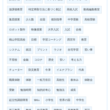
放課後教育
特定商取引法に基づく表記
高校入試
動画編集教室
集団授業
少人数
全国
個別指導
中学受験
高校受験
ロボット製作
映像授業
大学入試
入試
合格
桃山学院高校
目標
学習コーチング
西宮市
教育
システム
就活
プリント
ラジオ
自宅学習
習い事
不登校
金融
コロナ
歴史
安い
考える力
チューター
防災教育
今津
イエナプラン
代表
職業体験
体験
一粒万倍日
高校生
春休み
体験会
受験
勉強時間
知的好奇心
勉強法
成長
起立性調節障害
SDGs
小学生
世界の国
中学生