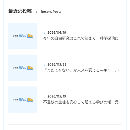
最近の投稿
Recent Posts
2026/06/19
今年の自由研究はこれで決まり！科学探偵になって指紋の謎を解き明かそう！｜元中学高校教員で私立学校の放課後校内塾を経営する西宮・今津の習いごと教室＆自習塾WillBe
2026/05/28
「まだできない」が未来を変える―キャロル・ドゥエックの成長マインドセットとは？｜元中学高校教員で私立学校の放課後校内塾を経営する西宮・今津の習いごと教室＆自習塾WillBe
2026/05/19
不登校の生徒も安心して通える学びの場｜元中学高校教員で私立学校の放課後校内塾を経営する西宮・今津の習いごと教室＆自習塾WillBe