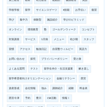
第三教育
教材
幼児教育
能動的
義務教育
英語
学校学校
留学
サイエンスゲーツ
4技能
お手伝い
復習
学び
集中力
体験型
施設紹介
学びのピラミッド
オンライン
環境教育
塾
ゴールデンウィーク
コンセプト
対策講座
サービス
5月病
メニュー
幼少期
スタッフ
習慣
アクセス
勉強日記
自習塾ウィルビー
英語力
お問い合わせ
探究
プライバシーポリシー
受け身
よくある質問
テスト
留学生仲介・生活支援業
解き直し
留学希望者向けオリエンテーション
金融リテラシー
西宮
資産形成
会社情報
強み
講師紹介
経験
料金表
西宮今津
予約
豊川
CSR活動
情報Ⅰ