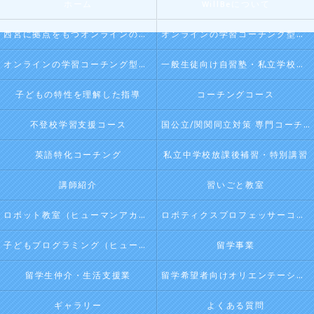
ホーム
WillBeについて
西宮に拠点をもつオンラインの学習コーチング型・映像授業型の塾･自習塾WillBeの口コミ情報
オンラインの学習コーチング型・映像授業型の塾･自習塾WillBeの評判
オンラインの学習コーチング型・映像授業型の塾･自習塾WillBeのお客様の声
一般生徒向け自習塾・私立学校向け放課後学習
子どもの特性を理解した指導
コーチングコース
不登校学習支援コース
国公立/関関同立対策 専門コーチング
英語特化コーチング
私立中学校放課後補習・特別講習
講師紹介
習いごと教室
ロボット教室（ヒューマンアカデミージュニアプログラム）
ロボティクスプロフェッサーコース（ヒューマンアカデミージュニアプログラム）
子どもプログラミング（ヒューマンアカデミージュニアプログラム）
留学事業
留学生仲介・生活支援業
留学希望者向けオリエンテーション
ギャラリー
よくある質問