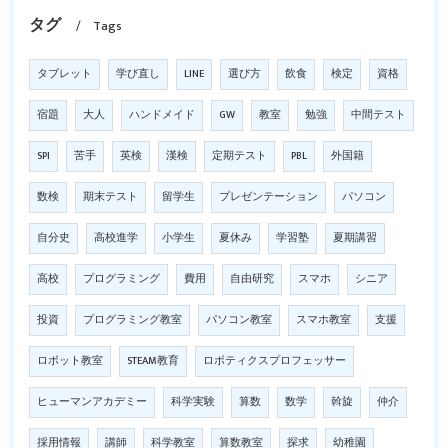
タグ
Tags
タブレット
学び直し
LINE
選び方
飲食
検定
資格
宿題
大人
ハンドメイド
GW
教室
勉強
中間テスト
SPI
苦手
英検
漢検
定期テスト
PBL
外国籍
数検
期末テスト
留学生
プレゼンテーション
パソコン
自分史
高校進学
小学生
夏休み
学習塾
夏期講習
高校
プログラミング
費用
自由研究
スマホ
シニア
投資
プログラミング教室
パソコン教室
スマホ教室
支援
ロボット教室
STEAM教育
ロボティクスプロフェッサー
ヒューマンアカデミー
科学実験
算数
数学
斡旋
仲介
採用情報
講師
科学教室
算数教室
探求
幼稚園