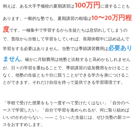
100万円
例えば、ある大手予備校の夏期講習は
に達することも
10〜20万円程
あります。一般的な塾でも、夏期講習の相場は
度
です。一極集中で学習するから生徒たちは息切れしてしまうの
で、普段から分散して学習をしていれば、長期休暇中に詰め込んで
必要あり
学習をする必要はありません。当塾では季節講習費用は
ません
。確かに月額費用は他塾と比較すると高めかもしれません
が、日々の学習を重ねることで、季節講習の追加費用をかけること
なく、他塾の生徒とも十分に競うことができる学力を身につけるこ
とができます。それだけ自信を持って提供できる学習環境です。
「学校で受けた授業をもう一度すべて受けたくはない」「自分のペ
ースで学習したい」「自分で学習を進められるが、何に取り組めば
いいのかわからない」―― こういった生徒には、ぜひ当塾の新コー
スをおすすめします。