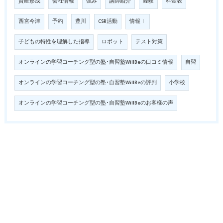
資産形成
会社情報
強み
講師紹介
経験
料金表
西宮今津
予約
豊川
CSR活動
情報Ⅰ
子どもの特性を理解した指導
ロボット
テスト対策
オンラインの学習コーチング型の塾･自習塾WillBeの口コミ情報
自習
オンラインの学習コーチング型の塾･自習塾WillBeの評判
小学校
オンラインの学習コーチング型の塾･自習塾WillBeのお客様の声