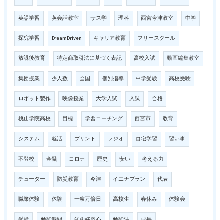
英語学習
英会話教室
サス学
理科
西宮今津教室
中学
探究学習
DreamDriven
キャリア教育
フリースクール
放課後教育
特定商取引法に基づく表記
高校入試
動画編集教室
集団授業
少人数
全国
個別指導
中学受験
高校受験
ロボット製作
映像授業
大学入試
入試
合格
桃山学院高校
目標
学習コーチング
西宮市
教育
システム
就活
プリント
ラジオ
自宅学習
習い事
不登校
金融
コロナ
歴史
安い
考える力
チューター
防災教育
今津
イエナプラン
代表
職業体験
体験
一粒万倍日
高校生
春休み
体験会
受験
勉強時間
知的好奇心
勉強法
成長