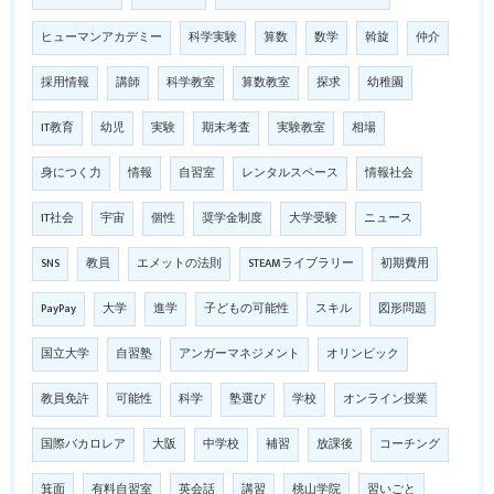
ヒューマンアカデミー
科学実験
算数
数学
斡旋
仲介
採用情報
講師
科学教室
算数教室
探求
幼稚園
IT教育
幼児
実験
期末考査
実験教室
相場
身につく力
情報
自習室
レンタルスペース
情報社会
IT社会
宇宙
個性
奨学金制度
大学受験
ニュース
SNS
教員
エメットの法則
STEAMライブラリー
初期費用
PayPay
大学
進学
子どもの可能性
スキル
図形問題
国立大学
自習塾
アンガーマネジメント
オリンピック
教員免許
可能性
科学
塾選び
学校
オンライン授業
国際バカロレア
大阪
中学校
補習
放課後
コーチング
箕面
有料自習室
英会話
講習
桃山学院
習いごと