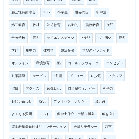
起立性調節障害
SDGs
小学生
世界の国
中学生
第三教育
教材
幼児教育
能動的
義務教育
英語
学校学校
留学
サイエンスゲーツ
4技能
お手伝い
復習
学び
集中力
体験型
施設紹介
学びのピラミッド
オンライン
環境教育
塾
ゴールデンウィーク
コンセプト
対策講座
サービス
5月病
メニュー
幼少期
スタッフ
習慣
アクセス
勉強日記
自習塾ウィルビー
英語力
お問い合わせ
探究
プライバシーポリシー
受け身
よくある質問
テスト
留学生仲介・生活支援業
解き直し
留学希望者向けオリエンテーション
金融リテラシー
西宮