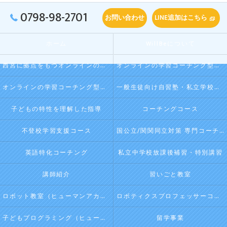
0798-98-2701
お問い合わせ
LINE追加はこちら
ホーム
WillBeについて
西宮に拠点をもつオンラインの学習コーチング型・映像授業型の塾･自習塾WillBeの口コミ情報
オンラインの学習コーチング型・映像授業型の塾･自習塾WillBeの評判
オンラインの学習コーチング型・映像授業型の塾･自習塾WillBeのお客様の声
一般生徒向け自習塾・私立学校向け放課後学習
子どもの特性を理解した指導
コーチングコース
不登校学習支援コース
国公立/関関同立対策 専門コーチング
英語特化コーチング
私立中学校放課後補習・特別講習
講師紹介
習いごと教室
ロボット教室（ヒューマンアカデミージュニアプログラム）
ロボティクスプロフェッサーコース（ヒューマンアカデミージュニアプログラム）
子どもプログラミング（ヒューマンアカデミージュニアプログラム）
留学事業