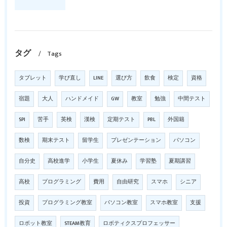
タグ
Tags
タブレット
学び直し
LINE
選び方
飲食
検定
資格
宿題
大人
ハンドメイド
GW
教室
勉強
中間テスト
SPI
苦手
英検
漢検
定期テスト
PBL
外国籍
数検
期末テスト
留学生
プレゼンテーション
パソコン
自分史
高校進学
小学生
夏休み
学習塾
夏期講習
高校
プログラミング
費用
自由研究
スマホ
シニア
投資
プログラミング教室
パソコン教室
スマホ教室
支援
ロボット教室
STEAM教育
ロボティクスプロフェッサー