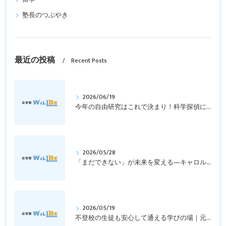
塾長のつぶやき
最近の投稿
Recent Posts
2026/06/19
今年の自由研究はこれで決まり！科学探偵になって指紋の謎を解き明かそう！｜元中学高校教員で私立学校の放課後校内塾を経営する西宮・今津の習いごと教室＆自習塾WillBe
2026/05/28
「まだできない」が未来を変える―キャロル・ドゥエックの成長マインドセットとは？｜元中学高校教員で私立学校の放課後校内塾を経営する西宮・今津の習いごと教室＆自習塾WillBe
2026/05/19
不登校の生徒も安心して通える学びの場｜元中学高校教員で私立学校の放課後校内塾を経営する西宮・今津の習いごと教室＆自習塾WillBe