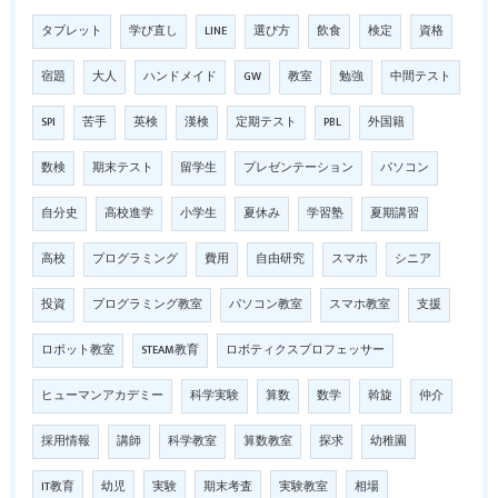
タブレット
学び直し
LINE
選び方
飲食
検定
資格
宿題
大人
ハンドメイド
GW
教室
勉強
中間テスト
SPI
苦手
英検
漢検
定期テスト
PBL
外国籍
数検
期末テスト
留学生
プレゼンテーション
パソコン
自分史
高校進学
小学生
夏休み
学習塾
夏期講習
高校
プログラミング
費用
自由研究
スマホ
シニア
投資
プログラミング教室
パソコン教室
スマホ教室
支援
ロボット教室
STEAM教育
ロボティクスプロフェッサー
ヒューマンアカデミー
科学実験
算数
数学
斡旋
仲介
採用情報
講師
科学教室
算数教室
探求
幼稚園
IT教育
幼児
実験
期末考査
実験教室
相場