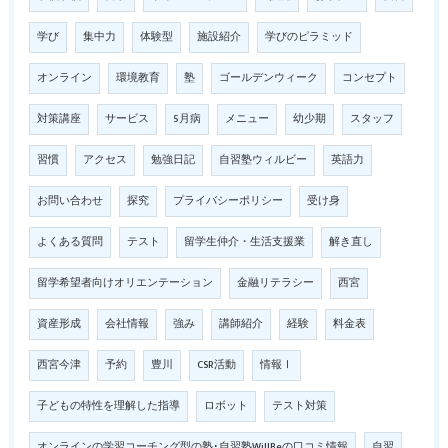
学び
集中力
体験型
施設紹介
学びのピラミッド
オンライン
環境教育
塾
ゴールデンウィーク
コンセプト
対策講座
サービス
5月病
メニュー
幼少期
スタッフ
習慣
アクセス
勉強日記
自習塾ウィルビー
英語力
お問い合わせ
探究
プライバシーポリシー
受け身
よくある質問
テスト
留学生仲介・生活支援業
解き直し
留学希望者向けオリエンテーション
金融リテラシー
西宮
資産形成
会社情報
強み
講師紹介
経験
料金表
西宮今津
予約
豊川
CSR活動
情報Ⅰ
子どもの特性を理解した指導
ロボット
テスト対策
オンラインの学習コーチング型の塾･自習塾WillBeの口コミ情報
自習