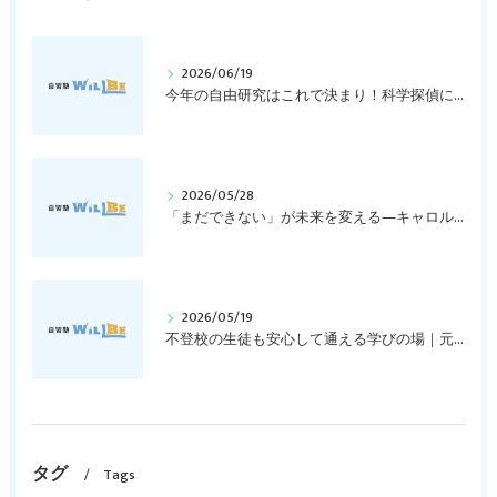
2026/06/19
今年の自由研究はこれで決まり！科学探偵になって指紋の謎を解き明かそう！｜元中学高校教員で私立学校の放課後校内塾を経営する西宮・今津の習いごと教室＆自習塾WillBe
2026/05/28
「まだできない」が未来を変える―キャロル・ドゥエックの成長マインドセットとは？｜元中学高校教員で私立学校の放課後校内塾を経営する西宮・今津の習いごと教室＆自習塾WillBe
2026/05/19
不登校の生徒も安心して通える学びの場｜元中学高校教員で私立学校の放課後校内塾を経営する西宮・今津の習いごと教室＆自習塾WillBe
タグ
Tags