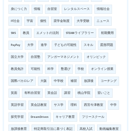
身につく力
情報
自習室
レンタルスペース
情報社会
IT社会
宇宙
個性
奨学金制度
大学受験
ニュース
SNS
教員
エメットの法則
STEAMライブラリー
初期費用
PayPay
大学
進学
子どもの可能性
スキル
図形問題
国立大学
自習塾
アンガーマネジメント
オリンピック
教員免許
可能性
科学
塾選び
学校
オンライン授業
国際バカロレア
大阪
中学校
補習
放課後
コーチング
箕面
有料自習室
英会話
講習
桃山学院
習いごと
英語学習
英会話教室
サス学
理科
西宮今津教室
中学
探究学習
DreamDriven
キャリア教育
フリースクール
放課後教育
特定商取引法に基づく表記
高校入試
動画編集教室