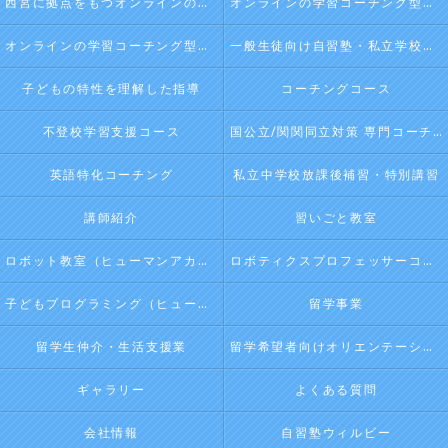
西宮に拠点をもつオンラインの学習コーチング型・映像授業型の塾･自習塾WillBeの口コミ情報
オンラインの学習コーチング型・映像授業型の塾･自習塾WillBeの評判
オンラインの学習コーチング型・映像授業型の塾･自習塾WillBeのお客様の声
一般生徒向け自習塾・私立学校向け放課後学習
子どもの特性を理解した指導
コーチングコース
不登校学習支援コース
国公立/関関同立対策 専門コーチング
英語特化コーチング
私立中学校放課後補習・特別講習
講師紹介
習いごと教室
ロボット教室（ヒューマンアカデミージュニアプログラム）
ロボティクスプロフェッサーコース（ヒューマンアカデミージュニアプログラム）
子どもプログラミング（ヒューマンアカデミージュニアプログラム）
留学事業
留学生仲介・生活支援業
留学希望者向けオリエンテーション
ギャラリー
よくある質問
会社情報
自習塾ウィルビー