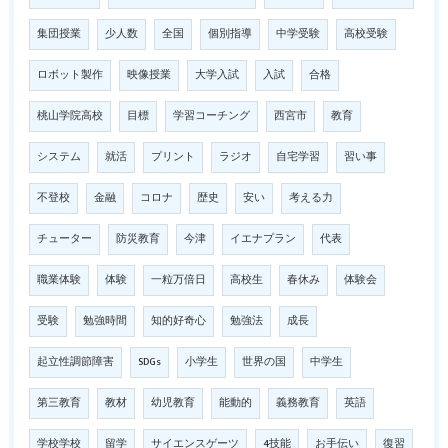
集団授業
少人数
全国
個別指導
中学受験
高校受験
ロボット製作
映像授業
大学入試
入試
合格
桃山学院高校
目標
学習コーチング
西宮市
教育
システム
就活
プリント
ラジオ
自宅学習
習い事
不登校
金融
コロナ
歴史
安い
考える力
チューター
防災教育
今津
イエナプラン
代表
職業体験
体験
一粒万倍日
高校生
春休み
体験会
受験
勉強時間
知的好奇心
勉強法
成長
起立性調節障害
SDGs
小学生
世界の国
中学生
第三教育
教材
幼児教育
能動的
義務教育
英語
学校学校
留学
サイエンスゲーツ
4技能
お手伝い
復習