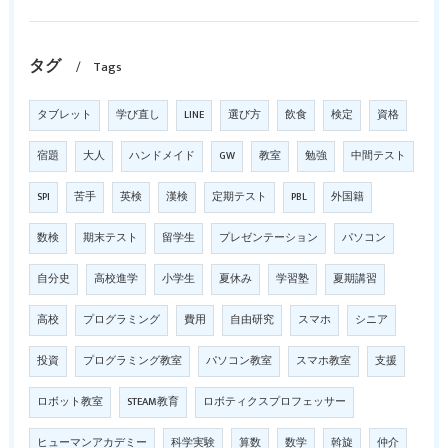
タグ
Tags
タブレット
学び直し
LINE
選び方
飲食
検定
資格
宿題
大人
ハンドメイド
GW
教室
勉強
中間テスト
SPI
苦手
英検
漢検
定期テスト
PBL
外国籍
数検
期末テスト
留学生
プレゼンテーション
パソコン
自分史
高校進学
小学生
夏休み
学習塾
夏期講習
高校
プログラミング
費用
自由研究
スマホ
シニア
投資
プログラミング教室
パソコン教室
スマホ教室
支援
ロボット教室
STEAM教育
ロボティクスプロフェッサー
ヒューマンアカデミー
科学実験
算数
数学
斡旋
仲介