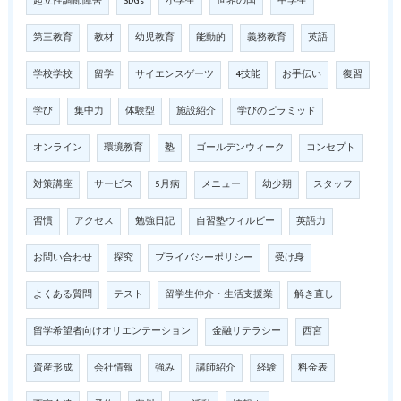
起立性調節障害
SDGs
小学生
世界の国
中学生
第三教育
教材
幼児教育
能動的
義務教育
英語
学校学校
留学
サイエンスゲーツ
4技能
お手伝い
復習
学び
集中力
体験型
施設紹介
学びのピラミッド
オンライン
環境教育
塾
ゴールデンウィーク
コンセプト
対策講座
サービス
5月病
メニュー
幼少期
スタッフ
習慣
アクセス
勉強日記
自習塾ウィルビー
英語力
お問い合わせ
探究
プライバシーポリシー
受け身
よくある質問
テスト
留学生仲介・生活支援業
解き直し
留学希望者向けオリエンテーション
金融リテラシー
西宮
資産形成
会社情報
強み
講師紹介
経験
料金表