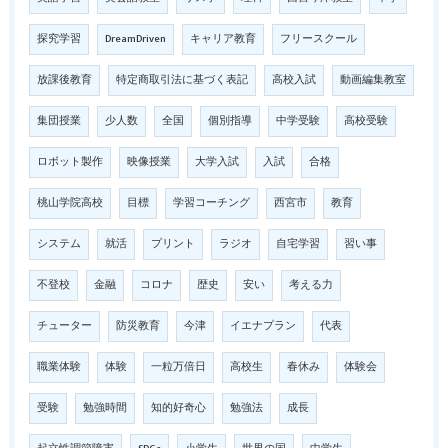
探究学習
DreamDriven
キャリア教育
フリースクール
放課後教育
特定商取引法に基づく表記
高校入試
動画編集教室
集団授業
少人数
全国
個別指導
中学受験
高校受験
ロボット製作
映像授業
大学入試
入試
合格
桃山学院高校
目標
学習コーチング
西宮市
教育
システム
就活
プリント
ラジオ
自宅学習
習い事
不登校
金融
コロナ
歴史
安い
考える力
チューター
防災教育
今津
イエナプラン
代表
職業体験
体験
一粒万倍日
高校生
春休み
体験会
受験
勉強時間
知的好奇心
勉強法
成長