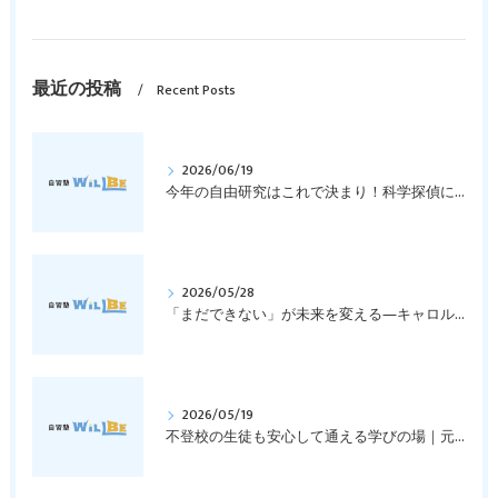
最近の投稿
Recent Posts
2026/06/19
今年の自由研究はこれで決まり！科学探偵になって指紋の謎を解き明かそう！｜元中学高校教員で私立学校の放課後校内塾を経営する西宮・今津の習いごと教室＆自習塾WillBe
2026/05/28
「まだできない」が未来を変える―キャロル・ドゥエックの成長マインドセットとは？｜元中学高校教員で私立学校の放課後校内塾を経営する西宮・今津の習いごと教室＆自習塾WillBe
2026/05/19
不登校の生徒も安心して通える学びの場｜元中学高校教員で私立学校の放課後校内塾を経営する西宮・今津の習いごと教室＆自習塾WillBe