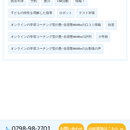
西宮今津
予約
豊川
CSR活動
情報Ⅰ
子どもの特性を理解した指導
ロボット
テスト対策
オンラインの学習コーチング型の塾･自習塾WillBeの口コミ情報
自習
オンラインの学習コーチング型の塾･自習塾WillBeの評判
小学校
オンラインの学習コーチング型の塾･自習塾WillBeのお客様の声
0798-98-2701
お問い合わせ
LINE追加はこちら