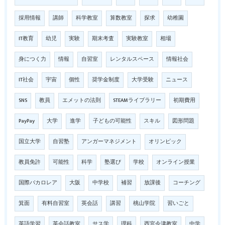
採用情報
講師
科学教室
算数教室
探求
幼稚園
IT教育
幼児
実験
期末考査
実験教室
相場
身につく力
情報
自習室
レンタルスペース
情報社会
IT社会
宇宙
個性
奨学金制度
大学受験
ニュース
SNS
教員
エメットの法則
STEAMライブラリー
初期費用
PayPay
大学
進学
子どもの可能性
スキル
図形問題
国立大学
自習塾
アンガーマネジメント
オリンピック
教員免許
可能性
科学
塾選び
学校
オンライン授業
国際バカロレア
大阪
中学校
補習
放課後
コーチング
箕面
有料自習室
英会話
講習
桃山学院
習いごと
英語学習
英会話教室
サス学
理科
西宮今津教室
中学