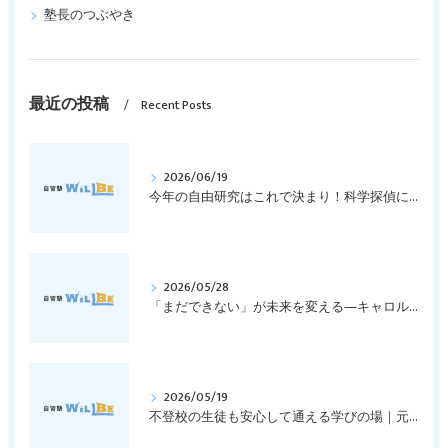
塾長のつぶやき
最近の投稿
Recent Posts
2026/06/19
今年の自由研究はこれで決まり！科学探偵になって指紋の謎を解き明かそう！｜元中学高校教員で私立学校の放課後校内塾を経営する西宮・今津の習いごと教室＆自習塾WillBe
2026/05/28
「まだできない」が未来を変える―キャロル・ドゥエックの成長マインドセットとは？｜元中学高校教員で私立学校の放課後校内塾を経営する西宮・今津の習いごと教室＆自習塾WillBe
2026/05/19
不登校の生徒も安心して通える学びの場｜元中学高校教員で私立学校の放課後校内塾を経営する西宮・今津の習いごと教室＆自習塾WillBe