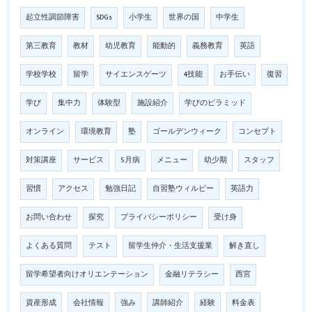
起立性調節障害
SDGs
小学生
世界の国
中学生
第三教育
教材
幼児教育
能動的
義務教育
英語
学校学校
留学
サイエンスゲーツ
4技能
お手伝い
復習
学び
集中力
体験型
施設紹介
学びのピラミッド
オンライン
環境教育
塾
ゴールデンウィーク
コンセプト
対策講座
サービス
5月病
メニュー
幼少期
スタッフ
習慣
アクセス
勉強日記
自習塾ウィルビー
英語力
お問い合わせ
探究
プライバシーポリシー
受け身
よくある質問
テスト
留学生仲介・生活支援業
解き直し
留学希望者向けオリエンテーション
金融リテラシー
西宮
資産形成
会社情報
強み
講師紹介
経験
料金表