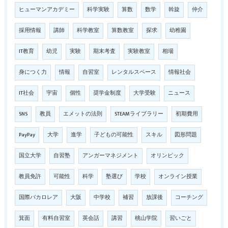
ヒューマンアカデミー
科学実験
算数
数学
斡旋
仲介
採用情報
講師
科学教室
算数教室
探求
幼稚園
IT教育
幼児
実験
期末考査
実験教室
相場
身につく力
情報
自習室
レンタルスペース
情報社会
IT社会
宇宙
個性
奨学金制度
大学受験
ニュース
SNS
教員
エメットの法則
STEAMライブラリー
初期費用
PayPay
大学
進学
子どもの可能性
スキル
図形問題
国立大学
自習塾
アンガーマネジメント
オリンピック
教員免許
可能性
科学
塾選び
学校
オンライン授業
国際バカロレア
大阪
中学校
補習
放課後
コーチング
箕面
有料自習室
英会話
講習
桃山学院
習いごと