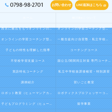
0798-98-2701
お問い合わせ
LINE追加はこちら
ホーム
WillBeについて
西宮に拠点をもつオンラインの学習コーチング型・映像授業型の塾･自習塾WillBeの口コミ情報
オンラインの学習コーチング型・映像授業型の塾･自習塾WillBeの評判
オンラインの学習コーチング型・映像授業型の塾･自習塾WillBeのお客様の声
一般生徒向け自習塾・私立学校向け放課後学習
子どもの特性を理解した指導
コーチングコース
不登校学習支援コース
国公立/関関同立対策 専門コーチング
英語特化コーチング
私立中学校放課後補習・特別講習
講師紹介
習いごと教室
ロボット教室（ヒューマンアカデミージュニアプログラム）
ロボティクスプロフェッサーコース（ヒューマンアカデミージュニアプログラム）
子どもプログラミング（ヒューマンアカデミージュニアプログラム）
留学事業