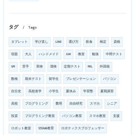
タグ
Tags
タブレット
学び直し
LINE
選び方
飲食
検定
資格
宿題
大人
ハンドメイド
GW
教室
勉強
中間テスト
SPI
苦手
英検
漢検
定期テスト
PBL
外国籍
数検
期末テスト
留学生
プレゼンテーション
パソコン
自分史
高校進学
小学生
夏休み
学習塾
夏期講習
高校
プログラミング
費用
自由研究
スマホ
シニア
投資
プログラミング教室
パソコン教室
スマホ教室
支援
ロボット教室
STEAM教育
ロボティクスプロフェッサー