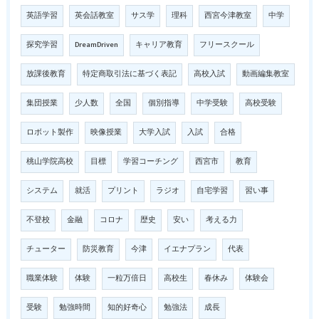
英語学習
英会話教室
サス学
理科
西宮今津教室
中学
探究学習
DreamDriven
キャリア教育
フリースクール
放課後教育
特定商取引法に基づく表記
高校入試
動画編集教室
集団授業
少人数
全国
個別指導
中学受験
高校受験
ロボット製作
映像授業
大学入試
入試
合格
桃山学院高校
目標
学習コーチング
西宮市
教育
システム
就活
プリント
ラジオ
自宅学習
習い事
不登校
金融
コロナ
歴史
安い
考える力
チューター
防災教育
今津
イエナプラン
代表
職業体験
体験
一粒万倍日
高校生
春休み
体験会
受験
勉強時間
知的好奇心
勉強法
成長