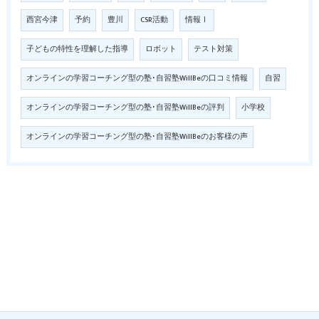
西宮今津
予約
豊川
CSR活動
情報Ⅰ
子どもの特性を理解した指導
ロボット
テスト対策
オンラインの学習コーチング型の塾･自習塾WillBeの口コミ情報
自習
オンラインの学習コーチング型の塾･自習塾WillBeの評判
小学校
オンラインの学習コーチング型の塾･自習塾WillBeのお客様の声