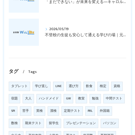
「まだできない」が未来を変える―キャロル・ドゥエックの成長マインドセットとは？｜元中学高校教員で私立学校の放課後校内塾を経営する西宮・今津の習いごと教室＆自習塾WillBe
2026/05/19
不登校の生徒も安心して通える学びの場｜元中学高校教員で私立学校の放課後校内塾を経営する西宮・今津の習いごと教室＆自習塾WillBe
タグ
Tags
タブレット
学び直し
LINE
選び方
飲食
検定
資格
宿題
大人
ハンドメイド
GW
教室
勉強
中間テスト
SPI
苦手
英検
漢検
定期テスト
PBL
外国籍
数検
期末テスト
留学生
プレゼンテーション
パソコン