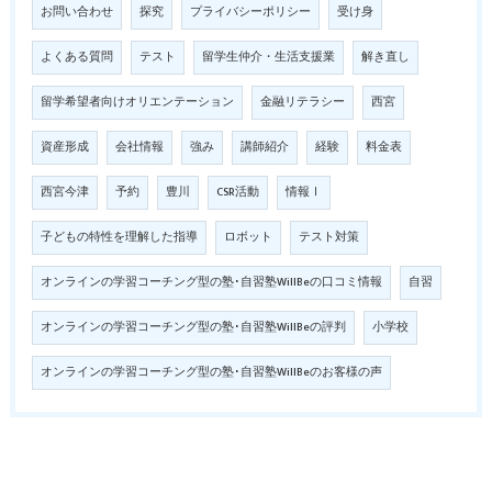
お問い合わせ
探究
プライバシーポリシー
受け身
よくある質問
テスト
留学生仲介・生活支援業
解き直し
留学希望者向けオリエンテーション
金融リテラシー
西宮
資産形成
会社情報
強み
講師紹介
経験
料金表
西宮今津
予約
豊川
CSR活動
情報Ⅰ
子どもの特性を理解した指導
ロボット
テスト対策
オンラインの学習コーチング型の塾･自習塾WillBeの口コミ情報
自習
オンラインの学習コーチング型の塾･自習塾WillBeの評判
小学校
オンラインの学習コーチング型の塾･自習塾WillBeのお客様の声