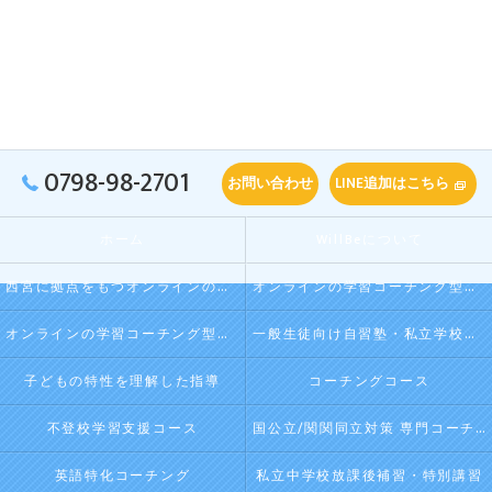
0798-98-2701
お問い合わせ
LINE追加はこちら
ホーム
WillBeについて
西宮に拠点をもつオンラインの学習コーチング型・映像授業型の塾･自習塾WillBeの口コミ情報
オンラインの学習コーチング型・映像授業型の塾･自習塾WillBeの評判
オンラインの学習コーチング型・映像授業型の塾･自習塾WillBeのお客様の声
一般生徒向け自習塾・私立学校向け放課後学習
子どもの特性を理解した指導
コーチングコース
不登校学習支援コース
国公立/関関同立対策 専門コーチング
英語特化コーチング
私立中学校放課後補習・特別講習