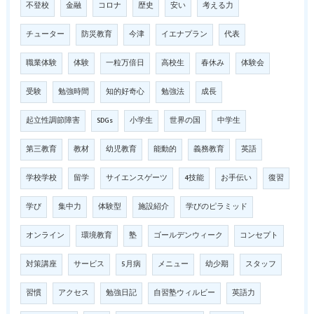
不登校
金融
コロナ
歴史
安い
考える力
チューター
防災教育
今津
イエナプラン
代表
職業体験
体験
一粒万倍日
高校生
春休み
体験会
受験
勉強時間
知的好奇心
勉強法
成長
起立性調節障害
SDGs
小学生
世界の国
中学生
第三教育
教材
幼児教育
能動的
義務教育
英語
学校学校
留学
サイエンスゲーツ
4技能
お手伝い
復習
学び
集中力
体験型
施設紹介
学びのピラミッド
オンライン
環境教育
塾
ゴールデンウィーク
コンセプト
対策講座
サービス
5月病
メニュー
幼少期
スタッフ
習慣
アクセス
勉強日記
自習塾ウィルビー
英語力