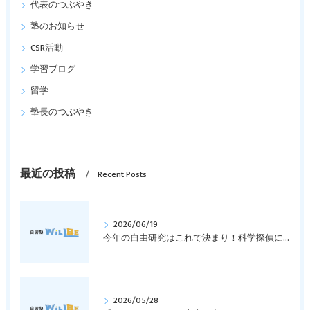
代表のつぶやき
塾のお知らせ
CSR活動
学習ブログ
留学
塾長のつぶやき
最近の投稿
Recent Posts
2026/06/19
今年の自由研究はこれで決まり！科学探偵になって指紋の謎を解き明かそう！｜元中学高校教員で私立学校の放課後校内塾を経営する西宮・今津の習いごと教室＆自習塾WillBe
2026/05/28