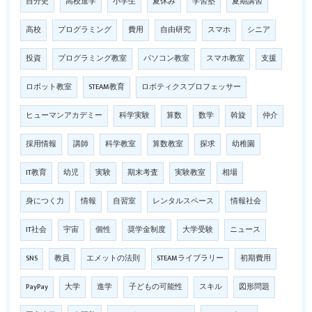
自分史
高校進学
小学生
夏休み
学習塾
夏期講習
高校
プログラミング
費用
自由研究
スマホ
シニア
投資
プログラミング教室
パソコン教室
スマホ教室
支援
ロボット教室
STEAM教育
ロボティクスプロフェッサー
ヒューマンアカデミー
科学実験
算数
数学
斡旋
仲介
採用情報
講師
科学教室
算数教室
探求
幼稚園
IT教育
幼児
実験
期末考査
実験教室
相場
身につく力
情報
自習室
レンタルスペース
情報社会
IT社会
宇宙
個性
奨学金制度
大学受験
ニュース
SNS
教員
エメットの法則
STEAMライブラリー
初期費用
PayPay
大学
進学
子どもの可能性
スキル
図形問題