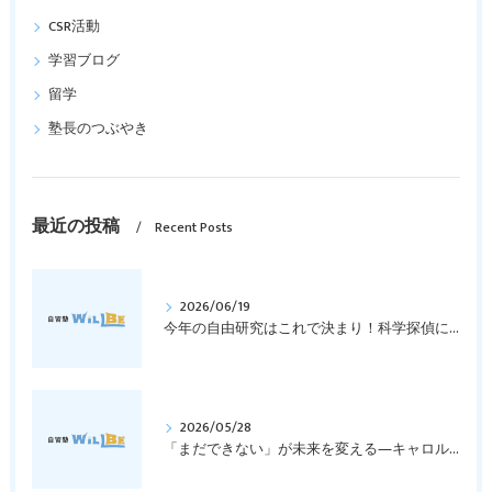
CSR活動
学習ブログ
留学
塾長のつぶやき
最近の投稿
Recent Posts
2026/06/19
今年の自由研究はこれで決まり！科学探偵になって指紋の謎を解き明かそう！｜元中学高校教員で私立学校の放課後校内塾を経営する西宮・今津の習いごと教室＆自習塾WillBe
2026/05/28
「まだできない」が未来を変える―キャロル・ドゥエックの成長マインドセットとは？｜元中学高校教員で私立学校の放課後校内塾を経営する西宮・今津の習いごと教室＆自習塾WillBe