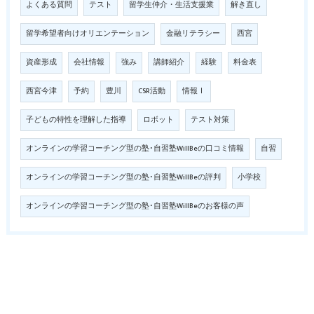
よくある質問
テスト
留学生仲介・生活支援業
解き直し
留学希望者向けオリエンテーション
金融リテラシー
西宮
資産形成
会社情報
強み
講師紹介
経験
料金表
西宮今津
予約
豊川
CSR活動
情報Ⅰ
子どもの特性を理解した指導
ロボット
テスト対策
オンラインの学習コーチング型の塾･自習塾WillBeの口コミ情報
自習
オンラインの学習コーチング型の塾･自習塾WillBeの評判
小学校
オンラインの学習コーチング型の塾･自習塾WillBeのお客様の声