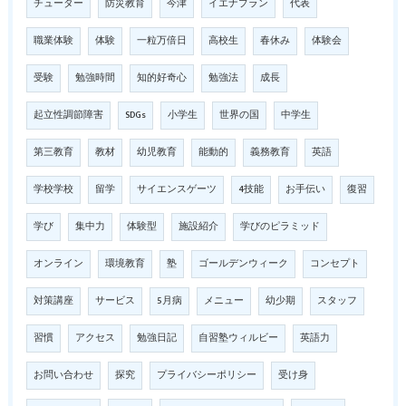
チューター
防災教育
今津
イエナプラン
代表
職業体験
体験
一粒万倍日
高校生
春休み
体験会
受験
勉強時間
知的好奇心
勉強法
成長
起立性調節障害
SDGs
小学生
世界の国
中学生
第三教育
教材
幼児教育
能動的
義務教育
英語
学校学校
留学
サイエンスゲーツ
4技能
お手伝い
復習
学び
集中力
体験型
施設紹介
学びのピラミッド
オンライン
環境教育
塾
ゴールデンウィーク
コンセプト
対策講座
サービス
5月病
メニュー
幼少期
スタッフ
習慣
アクセス
勉強日記
自習塾ウィルビー
英語力
お問い合わせ
探究
プライバシーポリシー
受け身