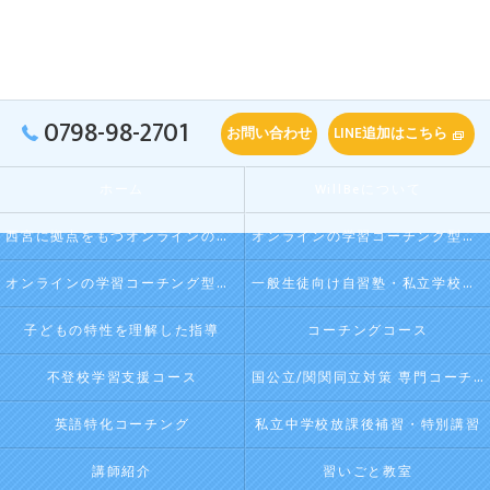
0798-98-2701
お問い合わせ
LINE追加はこちら
ホーム
WillBeについて
西宮に拠点をもつオンラインの学習コーチング型・映像授業型の塾･自習塾WillBeの口コミ情報
オンラインの学習コーチング型・映像授業型の塾･自習塾WillBeの評判
オンラインの学習コーチング型・映像授業型の塾･自習塾WillBeのお客様の声
一般生徒向け自習塾・私立学校向け放課後学習
子どもの特性を理解した指導
コーチングコース
不登校学習支援コース
国公立/関関同立対策 専門コーチング
英語特化コーチング
私立中学校放課後補習・特別講習
講師紹介
習いごと教室