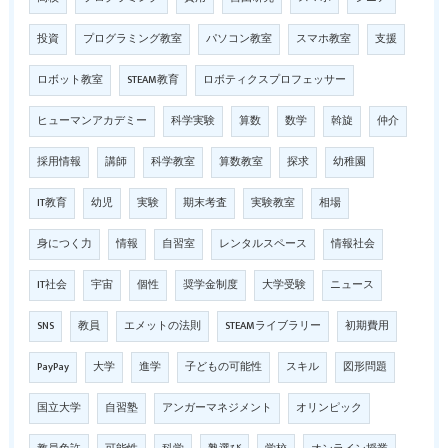
投資
プログラミング教室
パソコン教室
スマホ教室
支援
ロボット教室
STEAM教育
ロボティクスプロフェッサー
ヒューマンアカデミー
科学実験
算数
数学
斡旋
仲介
採用情報
講師
科学教室
算数教室
探求
幼稚園
IT教育
幼児
実験
期末考査
実験教室
相場
身につく力
情報
自習室
レンタルスペース
情報社会
IT社会
宇宙
個性
奨学金制度
大学受験
ニュース
SNS
教員
エメットの法則
STEAMライブラリー
初期費用
PayPay
大学
進学
子どもの可能性
スキル
図形問題
国立大学
自習塾
アンガーマネジメント
オリンピック