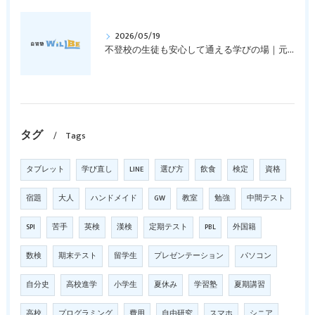
2026/05/19
不登校の生徒も安心して通える学びの場｜元中学高校教員で私立学校の放課後校内塾を経営する西宮・今津の習いごと教室＆自習塾WillBe
タグ
Tags
タブレット
学び直し
LINE
選び方
飲食
検定
資格
宿題
大人
ハンドメイド
GW
教室
勉強
中間テスト
SPI
苦手
英検
漢検
定期テスト
PBL
外国籍
数検
期末テスト
留学生
プレゼンテーション
パソコン
自分史
高校進学
小学生
夏休み
学習塾
夏期講習
高校
プログラミング
費用
自由研究
スマホ
シニア