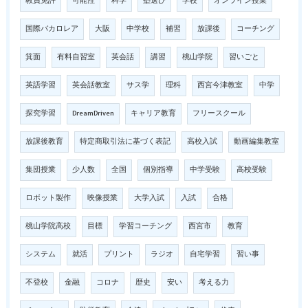
教員免許
可能性
科学
塾選び
学校
オンライン授業
国際バカロレア
大阪
中学校
補習
放課後
コーチング
箕面
有料自習室
英会話
講習
桃山学院
習いごと
英語学習
英会話教室
サス学
理科
西宮今津教室
中学
探究学習
DreamDriven
キャリア教育
フリースクール
放課後教育
特定商取引法に基づく表記
高校入試
動画編集教室
集団授業
少人数
全国
個別指導
中学受験
高校受験
ロボット製作
映像授業
大学入試
入試
合格
桃山学院高校
目標
学習コーチング
西宮市
教育
システム
就活
プリント
ラジオ
自宅学習
習い事
不登校
金融
コロナ
歴史
安い
考える力