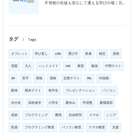
不登校の生徒も安心して通える学びの場｜元中学高校教員で私立学校の放課後校内塾を経営する西宮・今津の習いごと教室＆自習塾WillBe
タグ
Tags
タブレット
学び直し
LINE
選び方
飲食
検定
資格
宿題
大人
ハンドメイド
GW
教室
勉強
中間テスト
SPI
苦手
英検
漢検
定期テスト
PBL
外国籍
数検
期末テスト
留学生
プレゼンテーション
パソコン
自分史
高校進学
小学生
夏休み
学習塾
夏期講習
高校
プログラミング
費用
自由研究
スマホ
シニア
投資
プログラミング教室
パソコン教室
スマホ教室
支援