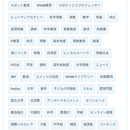
ロボット教室
STEAM教育
ロボティクスプロフェッサー
ヒューマンアカデミー
科学実験
算数
数学
斡旋
仲介
採用情報
講師
科学教室
算数教室
探求
幼稚園
IT教育
幼児
実験
期末考査
実験教室
相場
身につく力
情報
自習室
レンタルスペース
情報社会
IT社会
宇宙
個性
奨学金制度
大学受験
ニュース
SNS
教員
エメットの法則
STEAMライブラリー
初期費用
PayPay
大学
進学
子どもの可能性
スキル
図形問題
国立大学
自習塾
アンガーマネジメント
オリンピック
教員免許
可能性
科学
塾選び
学校
オンライン授業
国際バカロレア
大阪
中学校
補習
放課後
コーチング