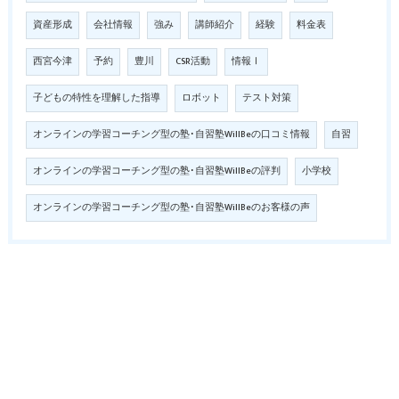
資産形成
会社情報
強み
講師紹介
経験
料金表
西宮今津
予約
豊川
CSR活動
情報Ⅰ
子どもの特性を理解した指導
ロボット
テスト対策
オンラインの学習コーチング型の塾･自習塾WillBeの口コミ情報
自習
オンラインの学習コーチング型の塾･自習塾WillBeの評判
小学校
オンラインの学習コーチング型の塾･自習塾WillBeのお客様の声