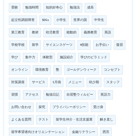
受験
勉強時間
知的好奇心
勉強法
成長
起立性調節障害
SDGs
小学生
世界の国
中学生
第三教育
教材
幼児教育
能動的
義務教育
英語
学校学校
留学
サイエンスゲーツ
4技能
お手伝い
復習
学び
集中力
体験型
施設紹介
学びのピラミッド
オンライン
環境教育
塾
ゴールデンウィーク
コンセプト
対策講座
サービス
5月病
メニュー
幼少期
スタッフ
習慣
アクセス
勉強日記
自習塾ウィルビー
英語力
お問い合わせ
探究
プライバシーポリシー
受け身
よくある質問
テスト
留学生仲介・生活支援業
解き直し
留学希望者向けオリエンテーション
金融リテラシー
西宮