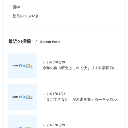
留学
塾長のつぶやき
最近の投稿
Recent Posts
2026/06/19
今年の自由研究はこれで決まり！科学探偵になって指紋の謎を解き明かそう！｜元中学高校教員で私立学校の放課後校内塾を経営する西宮・今津の習いごと教室＆自習塾WillBe
2026/05/28
「まだできない」が未来を変える―キャロル・ドゥエックの成長マインドセットとは？｜元中学高校教員で私立学校の放課後校内塾を経営する西宮・今津の習いごと教室＆自習塾WillBe
2026/05/19