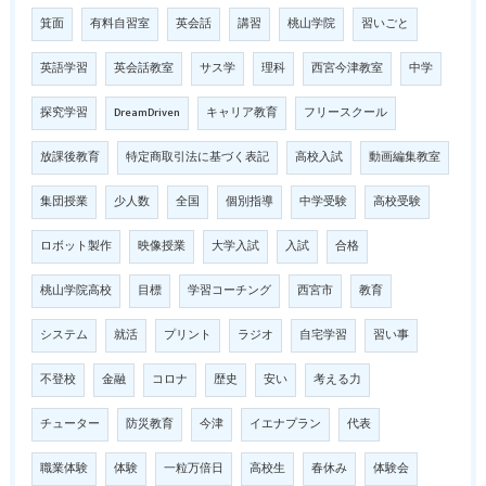
箕面
有料自習室
英会話
講習
桃山学院
習いごと
英語学習
英会話教室
サス学
理科
西宮今津教室
中学
探究学習
DreamDriven
キャリア教育
フリースクール
放課後教育
特定商取引法に基づく表記
高校入試
動画編集教室
集団授業
少人数
全国
個別指導
中学受験
高校受験
ロボット製作
映像授業
大学入試
入試
合格
桃山学院高校
目標
学習コーチング
西宮市
教育
システム
就活
プリント
ラジオ
自宅学習
習い事
不登校
金融
コロナ
歴史
安い
考える力
チューター
防災教育
今津
イエナプラン
代表
職業体験
体験
一粒万倍日
高校生
春休み
体験会