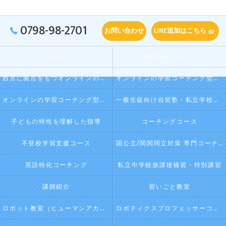
0798-98-2701
お問い合わせ
LINE追加はこちら
ホーム
WillBeについて
西宮に拠点をもつオンラインの学習コーチング型・映像授業型の塾･自習塾WillBeの口コミ情報
オンラインの学習コーチング型・映像授業型の塾･自習塾WillBeの評判
オンラインの学習コーチング型・映像授業型の塾･自習塾WillBeのお客様の声
一般生徒向け自習塾・私立学校向け放課後学習
子どもの特性を理解した指導
コーチングコース
不登校学習支援コース
国公立/関関同立対策 専門コーチング
英語特化コーチング
私立中学校放課後補習・特別講習
講師紹介
習いごと教室
ロボット教室（ヒューマンアカデミージュニアプログラム）
ロボティクスプロフェッサーコース（ヒューマンアカデミージュニアプログラム）