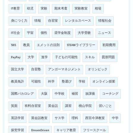
IT教育
幼児
実験
期末考査
実験教室
相場
身につく力
情報
自習室
レンタルスペース
情報社会
IT社会
宇宙
個性
奨学金制度
大学受験
ニュース
SNS
教員
エメットの法則
STEAMライブラリー
初期費用
PayPay
大学
進学
子どもの可能性
スキル
図形問題
国立大学
自習塾
アンガーマネジメント
オリンピック
教員免許
可能性
科学
塾選び
学校
オンライン授業
国際バカロレア
大阪
中学校
補習
放課後
コーチング
箕面
有料自習室
英会話
講習
桃山学院
習いごと
英語学習
英会話教室
サス学
理科
西宮今津教室
中学
探究学習
DreamDriven
キャリア教育
フリースクール