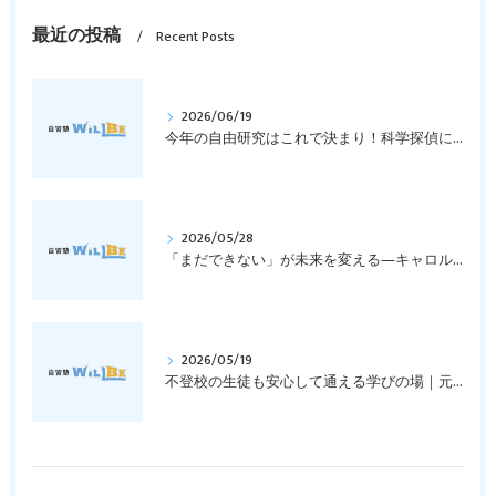
最近の投稿
Recent Posts
2026/06/19
今年の自由研究はこれで決まり！科学探偵になって指紋の謎を解き明かそう！｜元中学高校教員で私立学校の放課後校内塾を経営する西宮・今津の習いごと教室＆自習塾WillBe
2026/05/28
「まだできない」が未来を変える―キャロル・ドゥエックの成長マインドセットとは？｜元中学高校教員で私立学校の放課後校内塾を経営する西宮・今津の習いごと教室＆自習塾WillBe
2026/05/19
不登校の生徒も安心して通える学びの場｜元中学高校教員で私立学校の放課後校内塾を経営する西宮・今津の習いごと教室＆自習塾WillBe