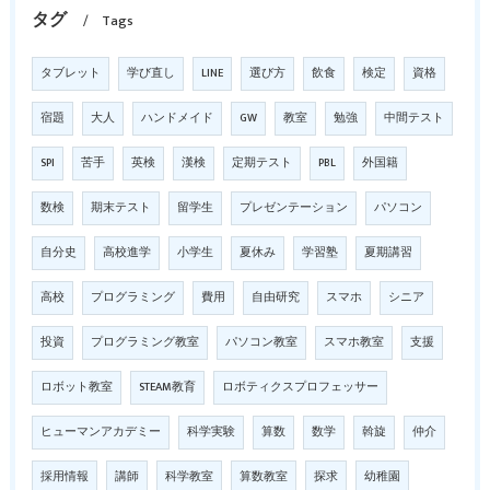
タグ
Tags
タブレット
学び直し
LINE
選び方
飲食
検定
資格
宿題
大人
ハンドメイド
GW
教室
勉強
中間テスト
SPI
苦手
英検
漢検
定期テスト
PBL
外国籍
数検
期末テスト
留学生
プレゼンテーション
パソコン
自分史
高校進学
小学生
夏休み
学習塾
夏期講習
高校
プログラミング
費用
自由研究
スマホ
シニア
投資
プログラミング教室
パソコン教室
スマホ教室
支援
ロボット教室
STEAM教育
ロボティクスプロフェッサー
ヒューマンアカデミー
科学実験
算数
数学
斡旋
仲介
採用情報
講師
科学教室
算数教室
探求
幼稚園