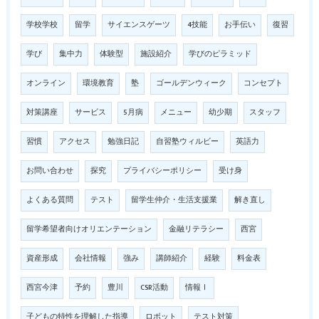
学校学校
留学
サイエンスゲーツ
4技能
お手伝い
復習
学び
集中力
体験型
施設紹介
学びのピラミッド
オンライン
環境教育
塾
ゴールデンウィーク
コンセプト
対策講座
サービス
5月病
メニュー
幼少期
スタッフ
習慣
アクセス
勉強日記
自習塾ウィルビー
英語力
お問い合わせ
探究
プライバシーポリシー
受け身
よくある質問
テスト
留学生仲介・生活支援業
解き直し
留学希望者向けオリエンテーション
金融リテラシー
西宮
資産形成
会社情報
強み
講師紹介
経験
料金表
西宮今津
予約
豊川
CSR活動
情報Ⅰ
子どもの特性を理解した指導
ロボット
テスト対策