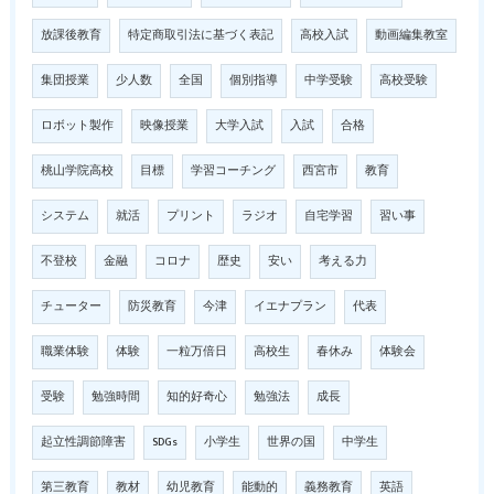
放課後教育
特定商取引法に基づく表記
高校入試
動画編集教室
集団授業
少人数
全国
個別指導
中学受験
高校受験
ロボット製作
映像授業
大学入試
入試
合格
桃山学院高校
目標
学習コーチング
西宮市
教育
システム
就活
プリント
ラジオ
自宅学習
習い事
不登校
金融
コロナ
歴史
安い
考える力
チューター
防災教育
今津
イエナプラン
代表
職業体験
体験
一粒万倍日
高校生
春休み
体験会
受験
勉強時間
知的好奇心
勉強法
成長
起立性調節障害
SDGs
小学生
世界の国
中学生
第三教育
教材
幼児教育
能動的
義務教育
英語