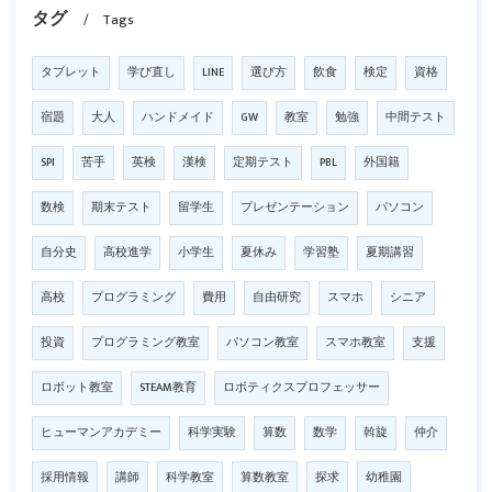
タグ
Tags
タブレット
学び直し
LINE
選び方
飲食
検定
資格
宿題
大人
ハンドメイド
GW
教室
勉強
中間テスト
SPI
苦手
英検
漢検
定期テスト
PBL
外国籍
数検
期末テスト
留学生
プレゼンテーション
パソコン
自分史
高校進学
小学生
夏休み
学習塾
夏期講習
高校
プログラミング
費用
自由研究
スマホ
シニア
投資
プログラミング教室
パソコン教室
スマホ教室
支援
ロボット教室
STEAM教育
ロボティクスプロフェッサー
ヒューマンアカデミー
科学実験
算数
数学
斡旋
仲介
採用情報
講師
科学教室
算数教室
探求
幼稚園