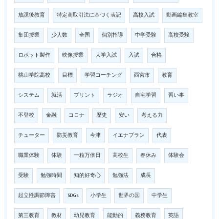
放課後教育
特定商取引法に基づく表記
高校入試
動画編集教室
集団授業
少人数
全国
個別指導
中学受験
高校受験
ロボット製作
映像授業
大学入試
入試
合格
桃山学院高校
目標
学習コーチング
西宮市
教育
システム
就活
プリント
ラジオ
自宅学習
習い事
不登校
金融
コロナ
歴史
安い
考える力
チューター
防災教育
今津
イエナプラン
代表
職業体験
体験
一粒万倍日
高校生
春休み
体験会
受験
勉強時間
知的好奇心
勉強法
成長
起立性調節障害
SDGs
小学生
世界の国
中学生
第三教育
教材
幼児教育
能動的
義務教育
英語