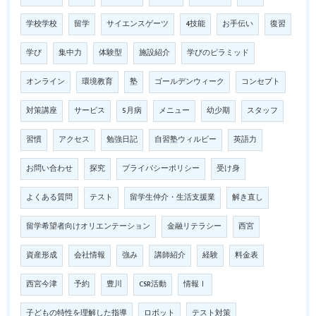
学校学校
留学
サイエンスゲーツ
4技能
お手伝い
復習
学び
集中力
体験型
施設紹介
学びのピラミッド
オンライン
環境教育
塾
ゴールデンウィーク
コンセプト
対策講座
サービス
5月病
メニュー
幼少期
スタッフ
習慣
アクセス
勉強日記
自習塾ウィルビー
英語力
お問い合わせ
探究
プライバシーポリシー
受け身
よくある質問
テスト
留学生仲介・生活支援業
解き直し
留学希望者向けオリエンテーション
金融リテラシー
西宮
資産形成
会社情報
強み
講師紹介
経験
料金表
西宮今津
予約
豊川
CSR活動
情報Ⅰ
子どもの特性を理解した指導
ロボット
テスト対策