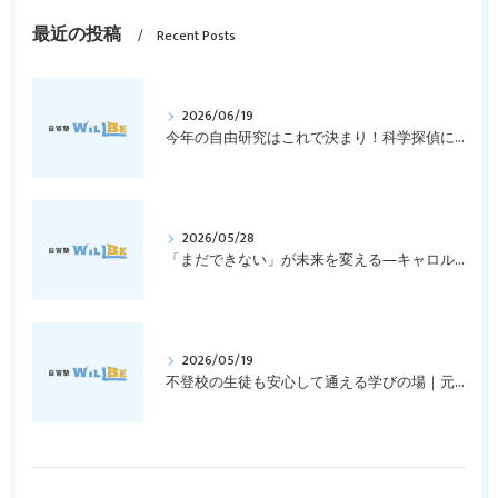
最近の投稿
Recent Posts
2026/06/19
今年の自由研究はこれで決まり！科学探偵になって指紋の謎を解き明かそう！｜元中学高校教員で私立学校の放課後校内塾を経営する西宮・今津の習いごと教室＆自習塾WillBe
2026/05/28
「まだできない」が未来を変える―キャロル・ドゥエックの成長マインドセットとは？｜元中学高校教員で私立学校の放課後校内塾を経営する西宮・今津の習いごと教室＆自習塾WillBe
2026/05/19
不登校の生徒も安心して通える学びの場｜元中学高校教員で私立学校の放課後校内塾を経営する西宮・今津の習いごと教室＆自習塾WillBe