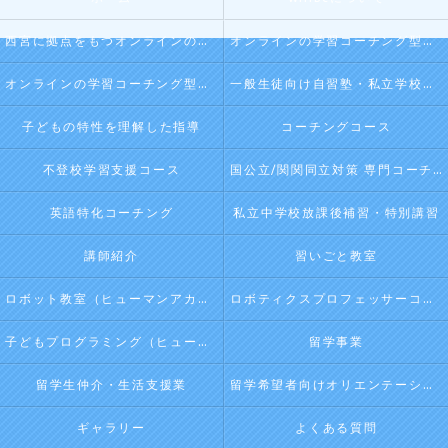
西宮に拠点をもつオンラインの学習コーチング型・映像授業型の塾･自習塾WillBeの口コミ情報
オンラインの学習コーチング型・映像授業型の塾･自習塾WillBeの評判
オンラインの学習コーチング型・映像授業型の塾･自習塾WillBeのお客様の声
一般生徒向け自習塾・私立学校向け放課後学習
子どもの特性を理解した指導
コーチングコース
不登校学習支援コース
国公立/関関同立対策 専門コーチング
英語特化コーチング
私立中学校放課後補習・特別講習
講師紹介
習いごと教室
ロボット教室（ヒューマンアカデミージュニアプログラム）
ロボティクスプロフェッサーコース（ヒューマンアカデミージュニアプログラム）
子どもプログラミング（ヒューマンアカデミージュニアプログラム）
留学事業
留学生仲介・生活支援業
留学希望者向けオリエンテーション
ギャラリー
よくある質問