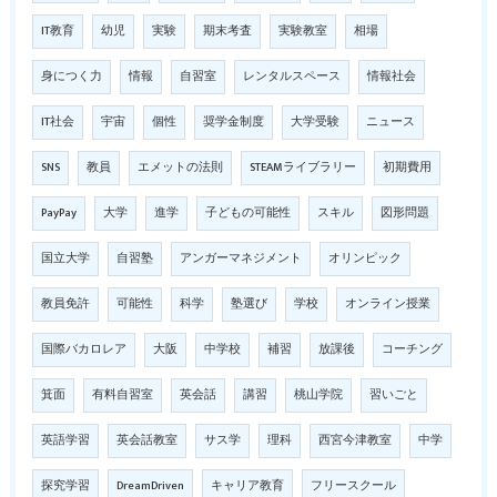
IT教育
幼児
実験
期末考査
実験教室
相場
身につく力
情報
自習室
レンタルスペース
情報社会
IT社会
宇宙
個性
奨学金制度
大学受験
ニュース
SNS
教員
エメットの法則
STEAMライブラリー
初期費用
PayPay
大学
進学
子どもの可能性
スキル
図形問題
国立大学
自習塾
アンガーマネジメント
オリンピック
教員免許
可能性
科学
塾選び
学校
オンライン授業
国際バカロレア
大阪
中学校
補習
放課後
コーチング
箕面
有料自習室
英会話
講習
桃山学院
習いごと
英語学習
英会話教室
サス学
理科
西宮今津教室
中学
探究学習
DreamDriven
キャリア教育
フリースクール