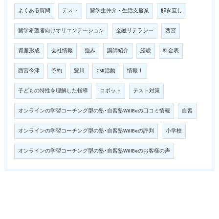
よくある質問
テスト
留学生仲介・生活支援業
解き直し
留学希望者向けオリエンテーション
金融リテラシー
西宮
資産形成
会社情報
強み
講師紹介
経験
料金表
西宮今津
予約
豊川
CSR活動
情報Ⅰ
子どもの特性を理解した指導
ロボット
テスト対策
オンラインの学習コーチング型の塾･自習塾WillBeの口コミ情報
自習
オンラインの学習コーチング型の塾･自習塾WillBeの評判
小学校
オンラインの学習コーチング型の塾･自習塾WillBeのお客様の声