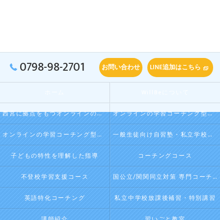
0798-98-2701
お問い合わせ
LINE追加はこちら
ホーム
WillBeについて
西宮に拠点をもつオンラインの学習コーチング型・映像授業型の塾･自習塾WillBeの口コミ情報
オンラインの学習コーチング型・映像授業型の塾･自習塾WillBeの評判
オンラインの学習コーチング型・映像授業型の塾･自習塾WillBeのお客様の声
一般生徒向け自習塾・私立学校向け放課後学習
子どもの特性を理解した指導
コーチングコース
不登校学習支援コース
国公立/関関同立対策 専門コーチング
英語特化コーチング
私立中学校放課後補習・特別講習
講師紹介
習いごと教室