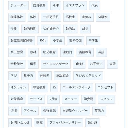
チューター
防災教育
今津
イエナプラン
代表
職業体験
体験
一粒万倍日
高校生
春休み
体験会
受験
勉強時間
知的好奇心
勉強法
成長
起立性調節障害
SDGs
小学生
世界の国
中学生
第三教育
教材
幼児教育
能動的
義務教育
英語
学校学校
留学
サイエンスゲーツ
4技能
お手伝い
復習
学び
集中力
体験型
施設紹介
学びのピラミッド
オンライン
環境教育
塾
ゴールデンウィーク
コンセプト
対策講座
サービス
5月病
メニュー
幼少期
スタッフ
習慣
アクセス
勉強日記
自習塾ウィルビー
英語力
お問い合わせ
探究
プライバシーポリシー
受け身