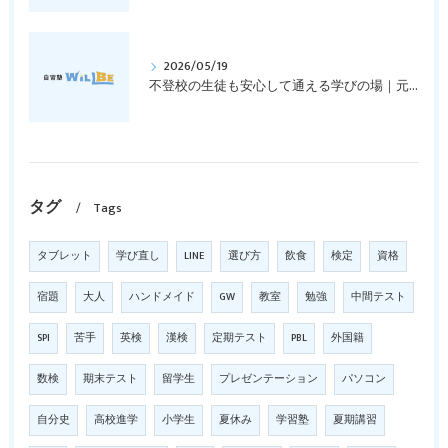
2026/05/19
不登校の生徒も安心して通える学びの場｜元中学高校教員で私立学校の放課後校内塾を経営する西宮・今津の習いごと教室＆自習塾WillBe
タグ
Tags
タブレット
学び直し
LINE
選び方
飲食
検定
資格
宿題
大人
ハンドメイド
GW
教室
勉強
中間テスト
SPI
苦手
英検
漢検
定期テスト
PBL
外国籍
数検
期末テスト
留学生
プレゼンテーション
パソコン
自分史
高校進学
小学生
夏休み
学習塾
夏期講習