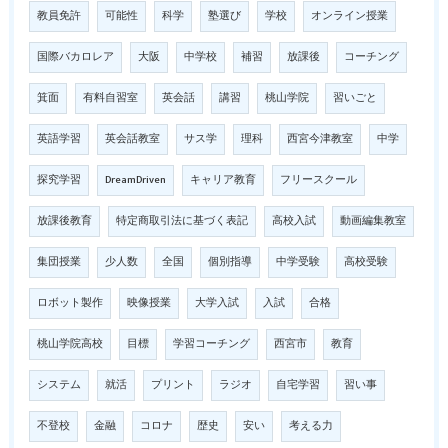
教員免許
可能性
科学
塾選び
学校
オンライン授業
国際バカロレア
大阪
中学校
補習
放課後
コーチング
箕面
有料自習室
英会話
講習
桃山学院
習いごと
英語学習
英会話教室
サス学
理科
西宮今津教室
中学
探究学習
DreamDriven
キャリア教育
フリースクール
放課後教育
特定商取引法に基づく表記
高校入試
動画編集教室
集団授業
少人数
全国
個別指導
中学受験
高校受験
ロボット製作
映像授業
大学入試
入試
合格
桃山学院高校
目標
学習コーチング
西宮市
教育
システム
就活
プリント
ラジオ
自宅学習
習い事
不登校
金融
コロナ
歴史
安い
考える力