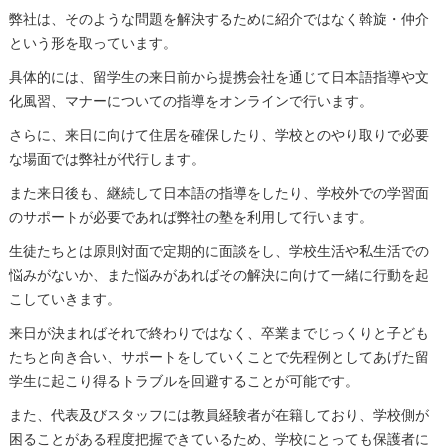
弊社は、そのような問題を解決するために紹介ではなく斡旋・仲介
という形を取っています。
具体的には、留学生の来日前から提携会社を通じて日本語指導や文
化風習、マナーについての指導をオンラインで行います。
さらに、来日に向けて住居を確保したり、学校とのやり取りで必要
な場面では弊社が代行します。
また来日後も、継続して日本語の指導をしたり、学校外での学習面
のサポートが必要であれば弊社の塾を利用して行います。
生徒たちとは原則対面で定期的に面談をし、学校生活や私生活での
悩みがないか、また悩みがあればその解決に向けて一緒に行動を起
こしていきます。
来日が決まればそれで終わりではなく、卒業までじっくりと子ども
たちと向き合い、サポートをしていくことで先程例としてあげた留
学生に起こり得るトラブルを回避することが可能です。
また、代表及びスタッフには教員経験者が在籍しており、学校側が
困ることがある程度把握できているため、学校にとっても保護者に