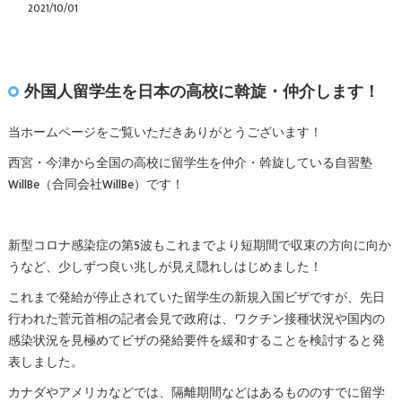
2021/10/01
外国人留学生を日本の高校に斡旋・仲介します！
当ホームページをご覧いただきありがとうございます！
西宮・今津から全国の高校に留学生を仲介・斡旋している自習塾
WillBe（合同会社WillBe）です！
新型コロナ感染症の第5波もこれまでより短期間で収束の方向に向か
うなど、少しずつ良い兆しが見え隠れしはじめました！
これまで発給が停止されていた留学生の新規入国ビザですが、先日
行われた菅元首相の記者会見で政府は、ワクチン接種状況や国内の
感染状況を見極めてビザの発給要件を緩和することを検討すると発
表しました。
カナダやアメリカなどでは、隔離期間などはあるもののすでに留学