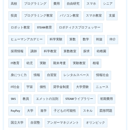
高校
プログラミング
費用
自由研究
スマホ
シニア
投資
プログラミング教室
パソコン教室
スマホ教室
支援
ロボット教室
STEAM教育
ロボティクスプロフェッサー
ヒューマンアカデミー
科学実験
算数
数学
斡旋
仲介
採用情報
講師
科学教室
算数教室
探求
幼稚園
IT教育
幼児
実験
期末考査
実験教室
相場
身につく力
情報
自習室
レンタルスペース
情報社会
IT社会
宇宙
個性
奨学金制度
大学受験
ニュース
SNS
教員
エメットの法則
STEAMライブラリー
初期費用
PayPay
大学
進学
子どもの可能性
スキル
図形問題
国立大学
自習塾
アンガーマネジメント
オリンピック