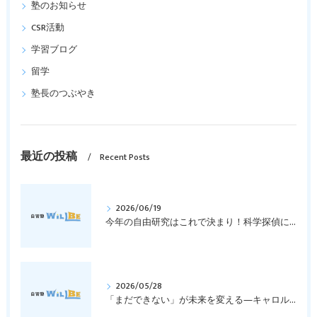
塾のお知らせ
CSR活動
学習ブログ
留学
塾長のつぶやき
最近の投稿
Recent Posts
2026/06/19
今年の自由研究はこれで決まり！科学探偵になって指紋の謎を解き明かそう！｜元中学高校教員で私立学校の放課後校内塾を経営する西宮・今津の習いごと教室＆自習塾WillBe
2026/05/28
「まだできない」が未来を変える―キャロル・ドゥエックの成長マインドセットとは？｜元中学高校教員で私立学校の放課後校内塾を経営する西宮・今津の習いごと教室＆自習塾WillBe