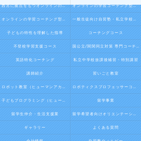
西宮に拠点をもつオンラインの学習コーチング型・映像授業型の塾･自習塾WillBeの口コミ情報
オンラインの学習コーチング型・映像授業型の塾･自習塾WillBeの評判
オンラインの学習コーチング型・映像授業型の塾･自習塾WillBeのお客様の声
一般生徒向け自習塾・私立学校向け放課後学習
子どもの特性を理解した指導
コーチングコース
不登校学習支援コース
国公立/関関同立対策 専門コーチング
英語特化コーチング
私立中学校放課後補習・特別講習
講師紹介
習いごと教室
ロボット教室（ヒューマンアカデミージュニアプログラム）
ロボティクスプロフェッサーコース（ヒューマンアカデミージュニアプログラム）
子どもプログラミング（ヒューマンアカデミージュニアプログラム）
留学事業
留学生仲介・生活支援業
留学希望者向けオリエンテーション
ギャラリー
よくある質問