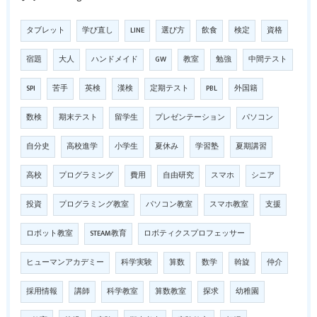
タブレット
学び直し
LINE
選び方
飲食
検定
資格
宿題
大人
ハンドメイド
GW
教室
勉強
中間テスト
SPI
苦手
英検
漢検
定期テスト
PBL
外国籍
数検
期末テスト
留学生
プレゼンテーション
パソコン
自分史
高校進学
小学生
夏休み
学習塾
夏期講習
高校
プログラミング
費用
自由研究
スマホ
シニア
投資
プログラミング教室
パソコン教室
スマホ教室
支援
ロボット教室
STEAM教育
ロボティクスプロフェッサー
ヒューマンアカデミー
科学実験
算数
数学
斡旋
仲介
採用情報
講師
科学教室
算数教室
探求
幼稚園