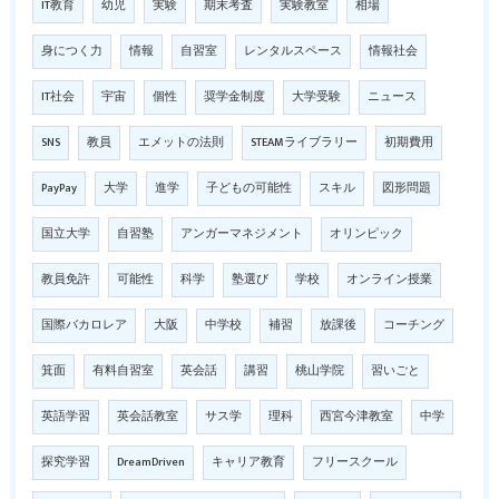
IT教育
幼児
実験
期末考査
実験教室
相場
身につく力
情報
自習室
レンタルスペース
情報社会
IT社会
宇宙
個性
奨学金制度
大学受験
ニュース
SNS
教員
エメットの法則
STEAMライブラリー
初期費用
PayPay
大学
進学
子どもの可能性
スキル
図形問題
国立大学
自習塾
アンガーマネジメント
オリンピック
教員免許
可能性
科学
塾選び
学校
オンライン授業
国際バカロレア
大阪
中学校
補習
放課後
コーチング
箕面
有料自習室
英会話
講習
桃山学院
習いごと
英語学習
英会話教室
サス学
理科
西宮今津教室
中学
探究学習
DreamDriven
キャリア教育
フリースクール