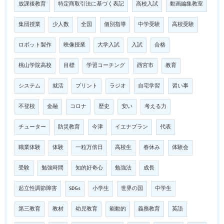
放課後教育
特定商取引法に基づく表記
高校入試
動画編集教室
集団授業
少人数
全国
個別指導
中学受験
高校受験
ロボット製作
映像授業
大学入試
入試
合格
桃山学院高校
目標
学習コーチング
西宮市
教育
システム
就活
プリント
ラジオ
自宅学習
習い事
不登校
金融
コロナ
歴史
安い
考える力
チューター
防災教育
今津
イエナプラン
代表
職業体験
体験
一粒万倍日
高校生
春休み
体験会
受験
勉強時間
知的好奇心
勉強法
成長
起立性調節障害
SDGs
小学生
世界の国
中学生
第三教育
教材
幼児教育
能動的
義務教育
英語