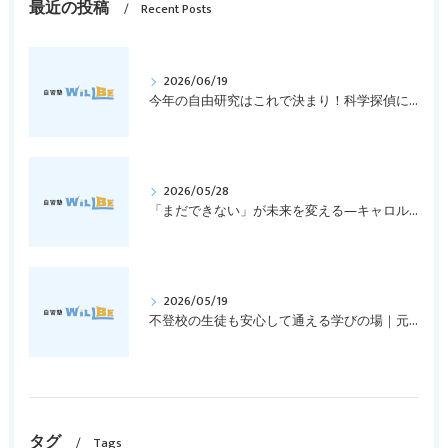
最近の投稿
Recent Posts
2026/06/19
今年の自由研究はこれで決まり！科学探偵になって指紋の謎を解き明かそう！｜元中学高校教員で私立学校の放課後校内塾を経営する西宮・今津の習いごと教室＆自習塾WillBe
2026/05/28
「まだできない」が未来を変える―キャロル・ドゥエックの成長マインドセットとは？｜元中学高校教員で私立学校の放課後校内塾を経営する西宮・今津の習いごと教室＆自習塾WillBe
2026/05/19
不登校の生徒も安心して通える学びの場｜元中学高校教員で私立学校の放課後校内塾を経営する西宮・今津の習いごと教室＆自習塾WillBe
タグ
Tags