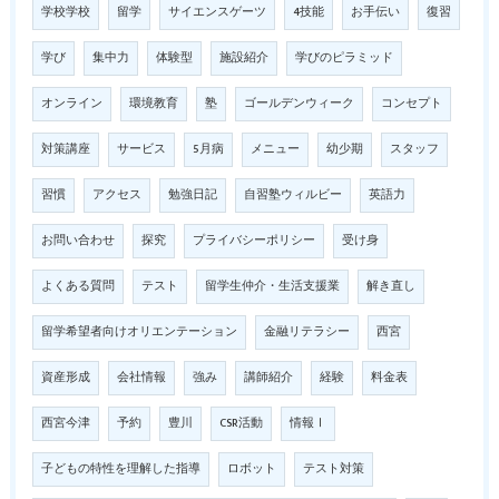
学校学校
留学
サイエンスゲーツ
4技能
お手伝い
復習
学び
集中力
体験型
施設紹介
学びのピラミッド
オンライン
環境教育
塾
ゴールデンウィーク
コンセプト
対策講座
サービス
5月病
メニュー
幼少期
スタッフ
習慣
アクセス
勉強日記
自習塾ウィルビー
英語力
お問い合わせ
探究
プライバシーポリシー
受け身
よくある質問
テスト
留学生仲介・生活支援業
解き直し
留学希望者向けオリエンテーション
金融リテラシー
西宮
資産形成
会社情報
強み
講師紹介
経験
料金表
西宮今津
予約
豊川
CSR活動
情報Ⅰ
子どもの特性を理解した指導
ロボット
テスト対策