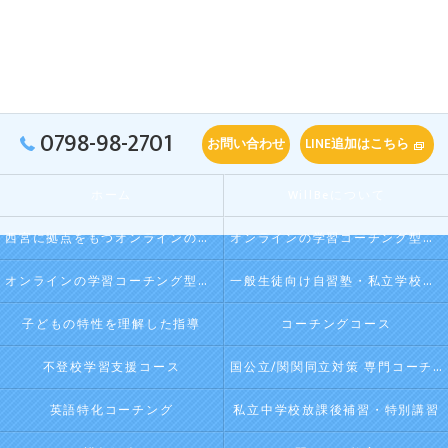
0798-98-2701
お問い合わせ
LINE追加はこちら
ホーム
WillBeについて
西宮に拠点をもつオンラインの学習コーチング型・映像授業型の塾･自習塾WillBeの口コミ情報
オンラインの学習コーチング型・映像授業型の塾･自習塾WillBeの評判
オンラインの学習コーチング型・映像授業型の塾･自習塾WillBeのお客様の声
一般生徒向け自習塾・私立学校向け放課後学習
子どもの特性を理解した指導
コーチングコース
不登校学習支援コース
国公立/関関同立対策 専門コーチング
英語特化コーチング
私立中学校放課後補習・特別講習