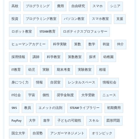
高校
プログラミング
費用
自由研究
スマホ
シニア
投資
プログラミング教室
パソコン教室
スマホ教室
支援
ロボット教室
STEAM教育
ロボティクスプロフェッサー
ヒューマンアカデミー
科学実験
算数
数学
斡旋
仲介
採用情報
講師
科学教室
算数教室
探求
幼稚園
IT教育
幼児
実験
期末考査
実験教室
相場
身につく力
情報
自習室
レンタルスペース
情報社会
IT社会
宇宙
個性
奨学金制度
大学受験
ニュース
SNS
教員
エメットの法則
STEAMライブラリー
初期費用
PayPay
大学
進学
子どもの可能性
スキル
図形問題
国立大学
自習塾
アンガーマネジメント
オリンピック