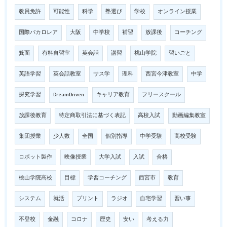
教員免許
可能性
科学
塾選び
学校
オンライン授業
国際バカロレア
大阪
中学校
補習
放課後
コーチング
箕面
有料自習室
英会話
講習
桃山学院
習いごと
英語学習
英会話教室
サス学
理科
西宮今津教室
中学
探究学習
DreamDriven
キャリア教育
フリースクール
放課後教育
特定商取引法に基づく表記
高校入試
動画編集教室
集団授業
少人数
全国
個別指導
中学受験
高校受験
ロボット製作
映像授業
大学入試
入試
合格
桃山学院高校
目標
学習コーチング
西宮市
教育
システム
就活
プリント
ラジオ
自宅学習
習い事
不登校
金融
コロナ
歴史
安い
考える力