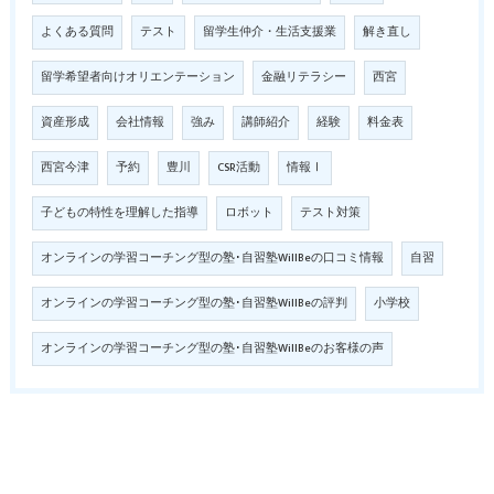
よくある質問
テスト
留学生仲介・生活支援業
解き直し
留学希望者向けオリエンテーション
金融リテラシー
西宮
資産形成
会社情報
強み
講師紹介
経験
料金表
西宮今津
予約
豊川
CSR活動
情報Ⅰ
子どもの特性を理解した指導
ロボット
テスト対策
オンラインの学習コーチング型の塾･自習塾WillBeの口コミ情報
自習
オンラインの学習コーチング型の塾･自習塾WillBeの評判
小学校
オンラインの学習コーチング型の塾･自習塾WillBeのお客様の声