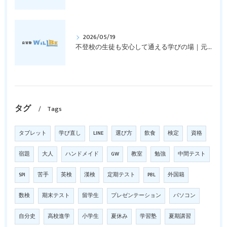
2026/05/19
不登校の生徒も安心して通える学びの場｜元中学高校教員で私立学校の放課後校内塾を経営する西宮・今津の習いごと教室＆自習塾WillBe
タグ
Tags
タブレット
学び直し
LINE
選び方
飲食
検定
資格
宿題
大人
ハンドメイド
GW
教室
勉強
中間テスト
SPI
苦手
英検
漢検
定期テスト
PBL
外国籍
数検
期末テスト
留学生
プレゼンテーション
パソコン
自分史
高校進学
小学生
夏休み
学習塾
夏期講習