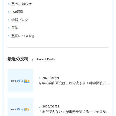
塾のお知らせ
CSR活動
学習ブログ
留学
塾長のつぶやき
最近の投稿
Recent Posts
2026/06/19
今年の自由研究はこれで決まり！科学探偵になって指紋の謎を解き明かそう！｜元中学高校教員で私立学校の放課後校内塾を経営する西宮・今津の習いごと教室＆自習塾WillBe
2026/05/28
「まだできない」が未来を変える―キャロル・ドゥエックの成長マインドセットとは？｜元中学高校教員で私立学校の放課後校内塾を経営する西宮・今津の習いごと教室＆自習塾WillBe