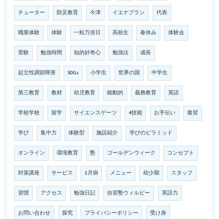
チューター
防災教育
今津
イエナプラン
代表
職業体験
体験
一粒万倍日
高校生
春休み
体験会
受験
勉強時間
知的好奇心
勉強法
成長
起立性調節障害
SDGs
小学生
世界の国
中学生
第三教育
教材
幼児教育
能動的
義務教育
英語
学校学校
留学
サイエンスゲーツ
4技能
お手伝い
復習
学び
集中力
体験型
施設紹介
学びのピラミッド
オンライン
環境教育
塾
ゴールデンウィーク
コンセプト
対策講座
サービス
5月病
メニュー
幼少期
スタッフ
習慣
アクセス
勉強日記
自習塾ウィルビー
英語力
お問い合わせ
探究
プライバシーポリシー
受け身