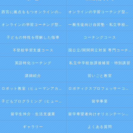
西宮に拠点をもつオンラインの学習コーチング型・映像授業型の塾･自習塾WillBeの口コミ情報
オンラインの学習コーチング型・映像授業型の塾･自習塾WillBeの評判
オンラインの学習コーチング型・映像授業型の塾･自習塾WillBeのお客様の声
一般生徒向け自習塾・私立学校向け放課後学習
子どもの特性を理解した指導
コーチングコース
不登校学習支援コース
国公立/関関同立対策 専門コーチング
英語特化コーチング
私立中学校放課後補習・特別講習
講師紹介
習いごと教室
ロボット教室（ヒューマンアカデミージュニアプログラム）
ロボティクスプロフェッサーコース（ヒューマンアカデミージュニアプログラム）
子どもプログラミング（ヒューマンアカデミージュニアプログラム）
留学事業
留学生仲介・生活支援業
留学希望者向けオリエンテーション
ギャラリー
よくある質問