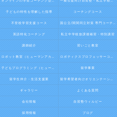
オンラインの学習コーチング型・映像授業型の塾･自習塾WillBeのお客様の声
一般生徒向け自習塾・私立学校向け放課後学習
子どもの特性を理解した指導
コーチングコース
不登校学習支援コース
国公立/関関同立対策 専門コーチング
英語特化コーチング
私立中学校放課後補習・特別講習
講師紹介
習いごと教室
ロボット教室（ヒューマンアカデミージュニアプログラム）
ロボティクスプロフェッサーコース（ヒューマンアカデミージュニアプログラム）
子どもプログラミング（ヒューマンアカデミージュニアプログラム）
留学事業
留学生仲介・生活支援業
留学希望者向けオリエンテーション
ギャラリー
よくある質問
会社情報
自習塾ウィルビー
採用情報
ブログ